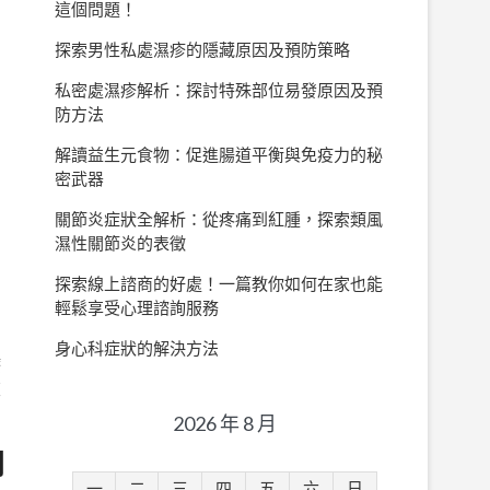
這個問題！
探索男性私處濕疹的隱藏原因及預防策略
私密處濕疹解析：探討特殊部位易發原因及預
防方法
解讀益生元食物：促進腸道平衡與免疫力的秘
密武器
關節炎症狀全解析：從疼痛到紅腫，探索類風
濕性關節炎的表徵
探索線上諮商的好處！一篇教你如何在家也能
輕鬆享受心理諮詢服務
身心科症狀的解決方法
療
東
2026 年 8 月
問
一
二
三
四
五
六
日