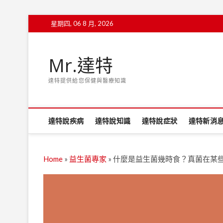
Skip
星期四, 06 8 月, 2026
to
content
Mr.達特
達特提供給您保健與醫療知識
達特說疾病
達特說知識
達特說症狀
達特新消
Home
»
益生菌專家
»
什麼是益生菌幾時食？真菌在某