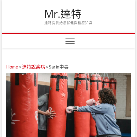
Skip
Mr.達特
to
content
達特提供給您保健與醫療知識
Home
»
達特說疾病
»
Sarin中毒