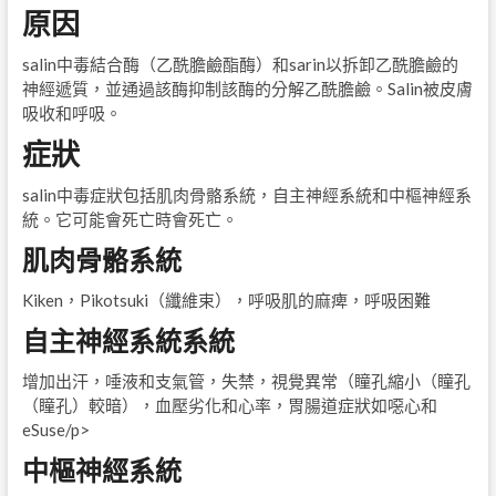
原因
salin中毒結合酶（乙酰膽鹼酯酶）和sarin以拆卸乙酰膽鹼的
神經遞質，並通過該酶抑制該酶的分解乙酰膽鹼。Salin被皮膚
吸收和呼吸。
症狀
salin中毒症狀包括肌肉骨骼系統，自主神經系統和中樞神經系
統。它可能會死亡時會死亡。
肌肉骨骼系統
Kiken，Pikotsuki（纖維束），呼吸肌的麻痺，呼吸困難
自主神經系統系統
增加出汗，唾液和支氣管，失禁，視覺異常（瞳孔縮小（瞳孔
（瞳孔）較暗），血壓劣化和心率，胃腸道症狀如噁心和
eSuse/p>
中樞神經系統