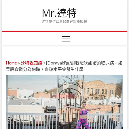
Skip
Mr.達特
to
content
達特提供給您保健與醫療知識
Home
»
達特說知識
»
[Dorayaki實驗]我想吃甜蜜的糖尿病 – 如
果膳食數分為何時，血糖水平會發生什麼