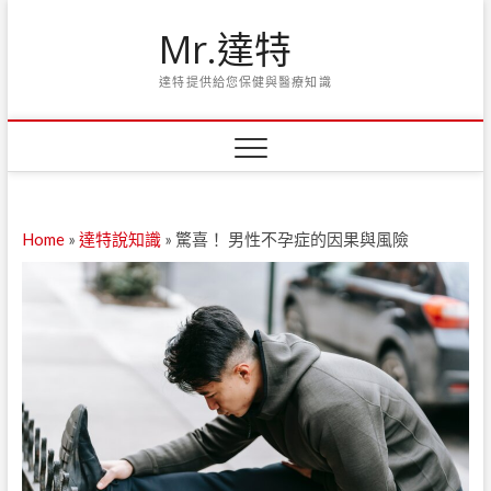
Skip
Mr.達特
to
content
達特提供給您保健與醫療知識
Home
»
達特說知識
»
驚喜！ 男性不孕症的因果與風險