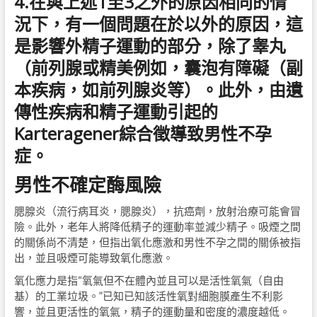
4.在與上述1至3之外的原因相同的情
況下，有一個問題在於以外的原因，這
是影響外精子運動的部分，除了睾丸
（前列腺或精美例如，囊泡有障礙（副
本疾病，如前列腺炎等）。此外，由遺
傳性疾病和精子運動引起的
Karteragener綜合徵導致男性不孕
症。
男性不確定酶風險
腮腺炎（流行病耳炎，腮腺炎），抗癌劑，放射治療可能會冒
險。此外，老年人將降低精子的運動率並減少精子。吸煙之間
的關係尚不清楚，但指出氧化應激和男性不孕之間的關係被指
出，並且吸煙可能導致氧化應激。
氧化應力是指“氧氣但不在體內並且可以是活性氧氣（自由
基）的工業垃圾。”已知已知該活性氧對細胞膜產生不利影
響，並且更活性的氧氣，精子的運動量和密度的濃度越低。