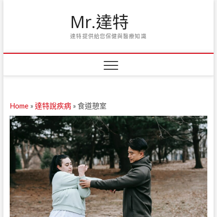
Skip
Mr.達特
to
content
達特提供給您保健與醫療知識
Home
»
達特說疾病
»
食道憩室