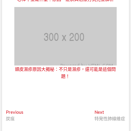
頭皮濕疹原因大揭秘：不只是濕疹，還可能是這個問
題！
文
Previous
Next
Previous
Next
post:
post:
炭疽
特発性肺線維症
章