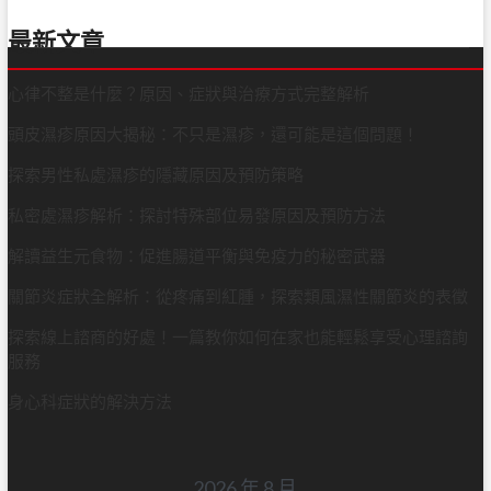
導
覽
最新文章
心律不整是什麼？原因、症狀與治療方式完整解析
頭皮濕疹原因大揭秘：不只是濕疹，還可能是這個問題！
探索男性私處濕疹的隱藏原因及預防策略
私密處濕疹解析：探討特殊部位易發原因及預防方法
解讀益生元食物：促進腸道平衡與免疫力的秘密武器
關節炎症狀全解析：從疼痛到紅腫，探索類風濕性關節炎的表徵
探索線上諮商的好處！一篇教你如何在家也能輕鬆享受心理諮詢
服務
身心科症狀的解決方法
2026 年 8 月