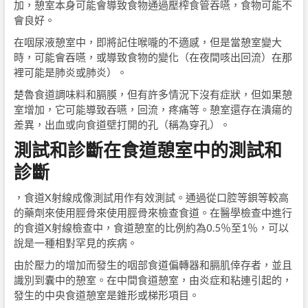
加，憩室本身可能會導致食物通過壓榨食管吞嚥，食物可能不
會良好。
在咽尿液憩室中，即將記住喉嚨的不適感，但是當憩室變大
時，可能會吞嚥，或導致食物的變化（在夜間咳出回流）在那
裡可能是肺炎或肺炎）。
楚魯食道調味料和膈膜，但有許多情況下沒有症狀，但如果憩
室增加，它可能導致吞嚥，回流，疼痛等。憩室還存在潰瘍的
差異，出血或向食道壁打開的孔（稱為穿孔）。
測試和診斷在食道憩室中的測試和
診斷
，食道X射線成像測試用作有效測試。通過從口腔等鋇等較高
的藥劑來使用脛骨來使用脛骨來檢查食道。在醫學檢查中進行
的食道X射線檢查中，食道憩室的比例約為0.5％至1％，可以
說是一種相對罕見的疾病。
由於壓力的增加而發生的咽部食道偏轉器和膈肌倖存者，並且
識別到囊中的憩室。在中間食道憩室，由炎症和粘連引起的，
發生的中央食道憩室是錐形或梯形項目。