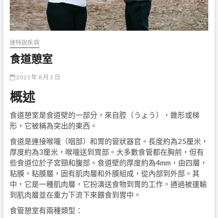
達特說疾病
食道憩室
2021 年 8 月 3 日
概述
食道憩室是食道壁的一部分，來自腔（うょう），錐形或梯
形，它被稱為突出的東西。
食道是連接喉嚨（咽部）和胃的管狀器官。長度約為25厘米，
厚度約為3厘米，喉嚨送到胃部。大多數食管都在胸前，但有
些食道位於子宮頸和腹部。食道壁的厚度約為4mm，由四層，
粘膜，粘膜層，固有肌肉層和外膜組成，從內部到外部。其
中，它是一種肌肉層，它扮演送食物到胃的工作。通過被運輸
到肌肉層並在重力下流下來餵食到胃中。
食管憩室有兩種類型：