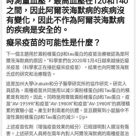
時測量血壓，最高血壓在120和140
之間，因此阿爾茨海默病的疾病沒
有變化，因此不作為阿爾茨海默病
的疾病是安全的。
癡呆疫苗的可能性是什麼？
下一個主題用於澱粉樣蛋白β和tau蛋白的疫苗治療被認為是阿
爾茨海默病的原因。“科學家們在2020年1月4日越來越接近癡
呆疫苗（科學家正在接近癡呆症疫苗）。結果也向阿爾茨海默
氏症的研究和治療報告。
這是加州大學Urabain和分子醫學研究所的協作研究。研究人
員認為，兩種疫苗共同施用以減少澱粉樣蛋白β和Tau蛋白的積
累是有效的。因此，同時施用導致澱粉樣蛋白β和Tau蛋白，疫
苗“AV-1959R”和疫苗“AV-1980R”和疫苗“AV-1980R”的病理積
累的實驗小鼠。產生針對兩者的抗體，並且觀察到小鼠腦中不
溶性澱粉樣蛋白β和Tau蛋白的減少。[/p>
上述疫苗佐劑（增強疫苗效果的組分）已經證明對人類沒有傷
害。上述研究人員將在兩年內對人阿爾茨海默病的兩種疫苗治