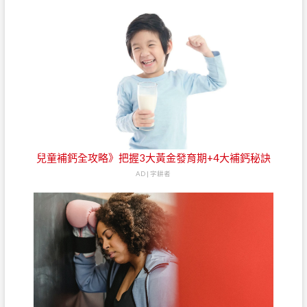
兒童補鈣全攻略》把握3大黃金發育期+4大補鈣秘訣
AD | 字耕者