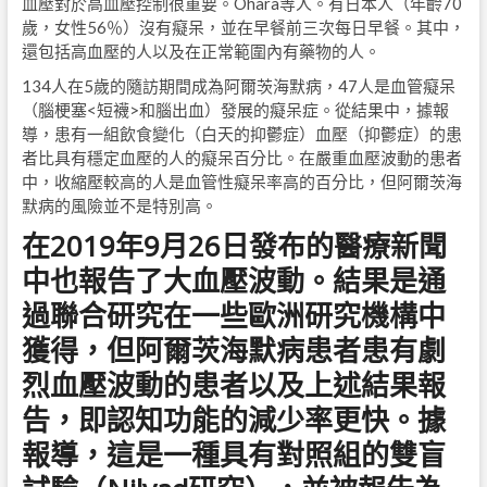
血壓對於高血壓控制很重要。Ohara等人。有日本人（年齡70
歲，女性56％）沒有癡呆，並在早餐前三次每日早餐。其中，
還包括高血壓的人以及在正常範圍內有藥物的人。
134人在5歲的隨訪期間成為阿爾茨海默病，47人是血管癡呆
（腦梗塞<短襪>和腦出血）發展的癡呆症。從結果中，據報
導，患有一組飲食變化（白天的抑鬱症）血壓（抑鬱症）的患
者比具有穩定血壓的人的癡呆百分比。在嚴重血壓波動的患者
中，收縮壓較高的人是血管性癡呆率高的百分比，但阿爾茨海
默病的風險並不是特別高。
在2019年9月26日發布的醫療新聞
中也報告了大血壓波動。結果是通
過聯合研究在一些歐洲研究機構中
獲得，但阿爾茨海默病患者患有劇
烈血壓波動的患者以及上述結果報
告，即認知功能的減少率更快。據
報導，這是一種具有對照組的雙盲