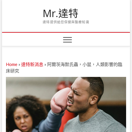
Skip
Mr.達特
to
content
達特提供給您保健與醫療知識
Home
»
達特新消息
»
阿爾茨海默氏蟲，小鼠，人類影響的臨
床研究