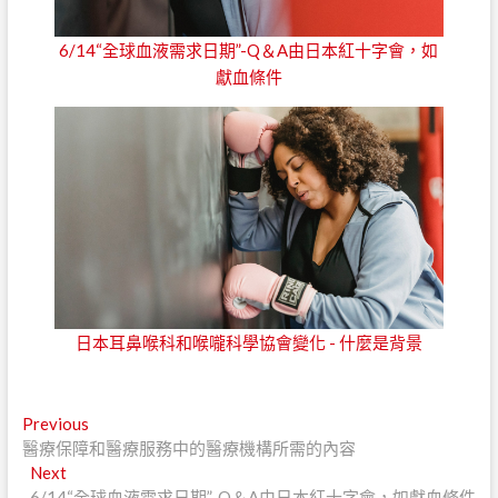
6/14“全球血液需求日期”-Q＆A由日本紅十字會，如
獻血條件
日本耳鼻喉科和喉嚨科學協會變化 - 什麼是背景
文
Previous
Previous
post:
醫療保障和醫療服務中的醫療機構所需的內容
章
Next
Next
post:
6/14“全球血液需求日期”-Q＆A由日本紅十字會，如獻血條件