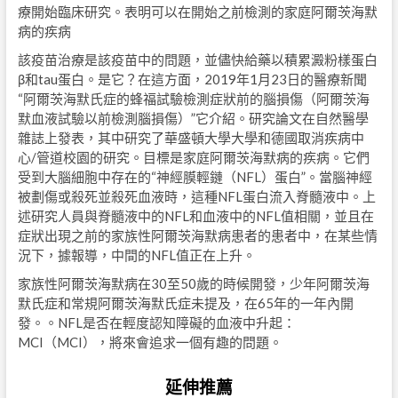
療開始臨床研究。表明可以在開始之前檢測的家庭阿爾茨海默
病的疾病
該疫苗治療是該疫苗中的問題，並儘快給藥以積累澱粉樣蛋白
β和tau蛋白。是它？在這方面，2019年1月23日的醫療新聞
“阿爾茨海默氏症的蜂福試驗檢測症狀前的腦損傷（阿爾茨海
默血液試驗以前檢測腦損傷）”它介紹。研究論文在自然醫學
雜誌上發表，其中研究了華盛頓大學大學和德國取消疾病中
心/管道校園的研究。目標是家庭阿爾茨海默病的疾病。它們
受到大腦細胞中存在的“神經膜輕鏈（NFL）蛋白”。當腦神經
被劃傷或殺死並殺死血液時，這種NFL蛋白流入脊髓液中。上
述研究人員與脊髓液中的NFL和血液中的NFL值相關，並且在
症狀出現之前的家族性阿爾茨海默病患者的患者中，在某些情
況下，據報導，中間的NFL值正在上升。
家族性阿爾茨海默病在30至50歲的時候開發，少年阿爾茨海
默氏症和常規阿爾茨海默氏症未提及，在65年的一年內開
發。。NFL是否在輕度認知障礙的血液中升起：
MCI（MCI），將來會追求一個有趣的問題。
延伸推薦