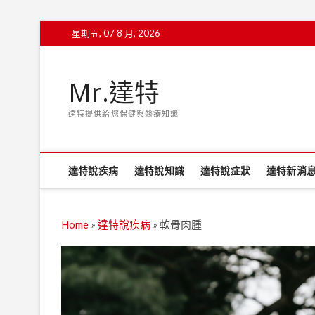
Skip
星期五, 07 8 月, 2026
to
content
Mr.達特
達特提供給您保健與醫療知識
達特說疾病
達特說知識
達特說症狀
達特新消
Home
»
達特說疾病
»
軟骨肉腫