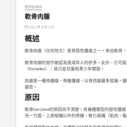
達特說疾病
軟骨肉腫
2021 年 8 月 3 日
概述
軟骨肉瘤（任何地方）是骨惡性腫瘤之一。來自軟骨，
軟骨肉瘤的發作被認為是成年人的許多。此外，它可能
（Kotanko），其已從兒童和青少年開發。
肉瘤是一種骨腫瘤，骨骼腫瘤，以骨肉瘤最多發展。腫
器官。
原因
軟骨Sarcoma的原因尚不清楚。有幾種類型的惡性腫
另一方面，上皮組織以外的骨骼，軟化組織（肌肉，脂