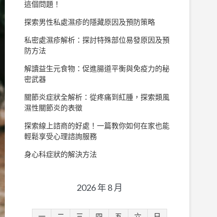
這個問題！
探索男性私處濕疹的隱藏原因及預防策略
私密處濕疹解析：探討特殊部位易發原因及預
防方法
解讀益生元食物：促進腸道平衡與免疫力的秘
密武器
關節炎症狀全解析：從疼痛到紅腫，探索類風
濕性關節炎的表徵
探索線上諮商的好處！一篇教你如何在家也能
輕鬆享受心理諮詢服務
身心科症狀的解決方法
2026 年 8 月
一
二
三
四
五
六
日