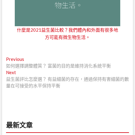
什麼是2021益生菌比較？我們體內和外面有很多地
方可能有微生物生活。
文
Previous
Previous
post:
如何選擇調整體質？ 富菌的目的是維持消化系統平衡
章
Next
Next
導
post:
益生菌評比怎麼選？ 有益細菌的存在，通過保持有害細菌的數
量在可接受的水平保持平衡
覽
最新文章