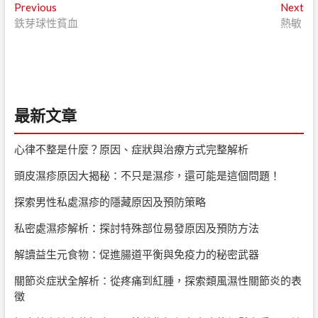
文
Previous
Ne
Previous
Next
post:
pos
鉄芽球性貧血
熱敏
章
導
覽
最新文章
心律不整是什麼？原因、症狀與治療方式完整解析
頭皮濕疹原因大揭秘：不只是濕疹，還可能是這個問題！
探索男性私處濕疹的隱藏原因及預防策略
私密處濕疹解析：探討特殊部位易發原因及預防方法
解讀益生元食物：促進腸道平衡與免疫力的秘密武器
關節炎症狀全解析：從疼痛到紅腫，探索類風濕性關節炎的表
徵