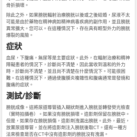
骨折損壞。
除此之外，如果膀胱輻射治療膀胱以後或之後結婚，尿液不太
可能是由於藥物在精神病如精神病毒疾病的副作用，並且膀胱
異常擴大。您可以。在這種情況下，存在具有輕型外力的膀胱
爆裂的風險。
症狀
血尿，下腹痛，無尿等是主要症狀。此外，在輻射治療和精神
障礙患者的情況下，診斷尚不清楚，因此當收到溫和的外力
時，診斷尚不清楚，並且尚不清楚在什麼情況下。可能很困
難。在這種情況下，通過使腹膜炎複雜性和腹痛通常是發燒和
腹痛的症狀。
測試/診斷
膀胱成像。這將尿道導管插入糊狀劑進入膀胱並轉發熒光檢查
（實時拍攝卷）。如果沒有膀胱損壞。造影劑保留在膀胱中。
但是，如果存在膀胱損傷，造影劑洩漏出膀胱。此外，最近，
放置尿道導管，並在將造影劑注入膀胱後取CT。還有一種方
法來檢查是否在CT中沒有造影劑的膀胱沒有洩漏。