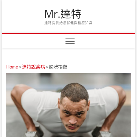
Skip
Mr.達特
to
content
達特提供給您保健與醫療知識
Home
»
達特說疾病
»
膀胱損傷