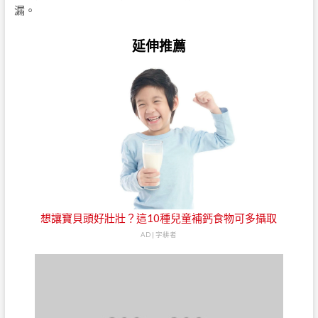
漏。
延伸推薦
想讓寶貝頭好壯壯？這10種兒童補鈣食物可多攝取
AD | 字耕者