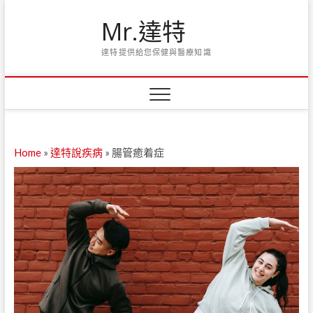
Skip
Mr.達特
to
content
達特提供給您保健與醫療知識
Home
»
達特說疾病
»
腸管癒着症