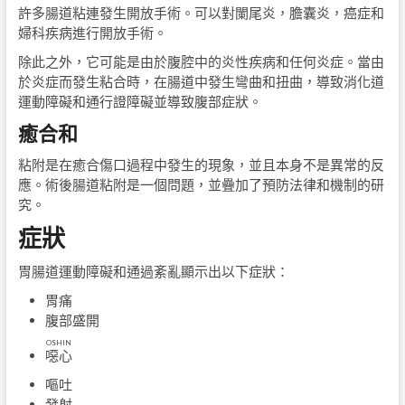
許多腸道粘連發生開放手術。可以對闌尾炎，膽囊炎，癌症和
婦科疾病進行開放手術。
除此之外，它可能是由於腹腔中的炎性疾病和任何炎症。當由
於炎症而發生粘合時，在腸道中發生彎曲和扭曲，導致消化道
運動障礙和通行證障礙並導致腹部症狀。
癒合和
粘附是在癒合傷口過程中發生的現象，並且本身不是異常的反
應。術後腸道粘附是一個問題，並疊加了預防法律和機制的研
究。
症狀
胃腸道運動障礙和通過紊亂顯示出以下症狀：
胃痛
腹部盛開
OSHIN
噁心
嘔吐
發射