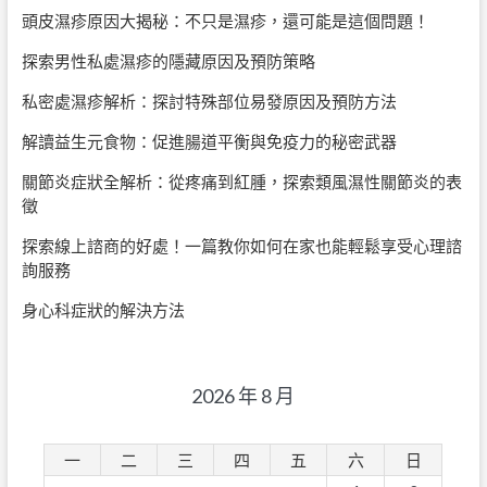
頭皮濕疹原因大揭秘：不只是濕疹，還可能是這個問題！
探索男性私處濕疹的隱藏原因及預防策略
私密處濕疹解析：探討特殊部位易發原因及預防方法
解讀益生元食物：促進腸道平衡與免疫力的秘密武器
關節炎症狀全解析：從疼痛到紅腫，探索類風濕性關節炎的表
徵
探索線上諮商的好處！一篇教你如何在家也能輕鬆享受心理諮
詢服務
身心科症狀的解決方法
2026 年 8 月
一
二
三
四
五
六
日