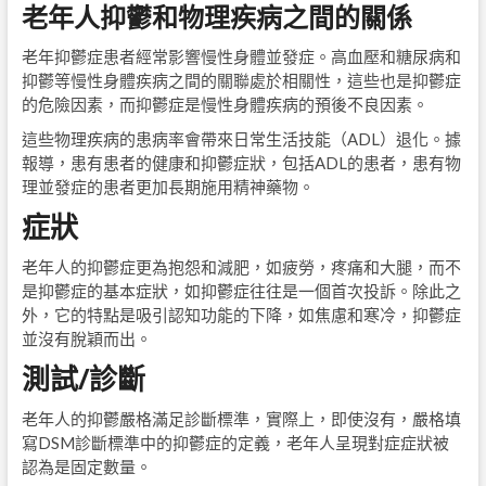
老年人抑鬱和物理疾病之間的關係
老年抑鬱症患者經常影響慢性身體並發症。高血壓和糖尿病和
抑鬱等慢性身體疾病之間的關聯處於相關性，這些也是抑鬱症
的危險因素，而抑鬱症是慢性身體疾病的預後不良因素。
這些物理疾病的患病率會帶來日常生活技能（ADL）退化。據
報導，患有患者的健康和抑鬱症狀，包括ADL的患者，患有物
理並發症的患者更加長期施用精神藥物。
症狀
老年人的抑鬱症更為抱怨和減肥，如疲勞，疼痛和大腿，而不
是抑鬱症的基本症狀，如抑鬱症往往是一個首次投訴。除此之
外，它的特點是吸引認知功能的下降，如焦慮和寒冷，抑鬱症
並沒有脫穎而出。
測試/診斷
老年人的抑鬱嚴格滿足診斷標準，實際上，即使沒有，嚴格填
寫DSM診斷標準中的抑鬱症的定義，老年人呈現對症症狀被
認為是固定數量。