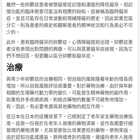
雖然一些抑鬱症患者被懷疑是從記憶和濃度的降低癡呆，但記
憶功能的臨床檢查可能沒有相應的缺陷。這被稱為臨時癡呆
症，並且可能存在日常波動和情緒障礙的歷史，因此如果您區
分它，則為患者的病史和觀察患者的精神狀況和行為是必不可
少的。
此外，患有臨時癡呆的抑鬱症，心情障礙提前出現。抑鬱症患
者沒有表現出對問題的興趣，可以與真實癡呆症歧視，因為它
們不想回答，但更難以區分抑鬱和癡呆症。
治療
與青少年抑鬱症的治療相同，但自殺的風險隨著年齡的增長而
增加，所以自殺風險評估很重要。對於藥物治療，由於與年齡
相關的生理藥代動力學的變化，可能發生精神藥物的副作用，
如果有許多疾病疾病，則組合藥物的數量不可避免地增加。
有。因此，有必要考慮與其他藥物的相互作用。
從日本在日本的這種背景下，已經制定了老年安全藥物治療指
南。這是一份易於在老年人易做的藥物清單，並作為需要仔細
管理的藥物清單，尤其是那些比效果更低的藥物。舉例來說，
由於認知功能或譫妄，跌倒或骨折的風險，建議向老年人施用