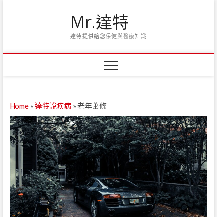
Skip
Mr.達特
to
content
達特提供給您保健與醫療知識
Home
»
達特說疾病
»
老年蕭條