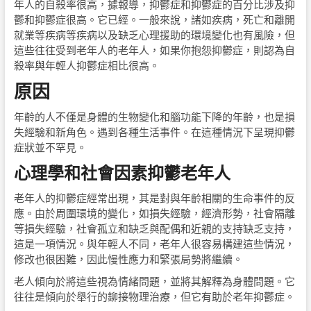
年人的自殺率很高，據報導，抑鬱症和抑鬱症的百分比涉及抑
鬱和抑鬱症很高。它已經。一般來說，諸如疾病，死亡和離開
就業等疾病等疾病以及缺乏心理援助的環境變化也有風險，但
這些往往受到老年人的老年人，如果你抱怨抑鬱症，則認為自
殺率與年輕人抑鬱症相比很高。
原因
年齡的人不僅是身體的生物變化和腦功能下降的年齡，也是損
失經驗和新角色。遇到各種生活事件。在這種情況下呈現抑鬱
症狀並不罕見。
心理學和社會因素抑鬱老年人
老年人的抑鬱症經常出現，其是對與年齡相關的生命事件的反
應。由於周圍環境的變化，如損失經驗，經濟形勢，社會隔離
等損失經驗，社會孤立和缺乏與配偶和近親的支持缺乏支持，
這是一項情況。與年輕人不同，老年人很容易構建這些情況，
修改也很困難，因此慢性應力和緊張局勢將繼續。
老人傾向於將這些視為情緒問題，並將其解釋為身體問題。它
往往是傾向於舉行的鉚接物理治療，但它有助於老年抑鬱症。