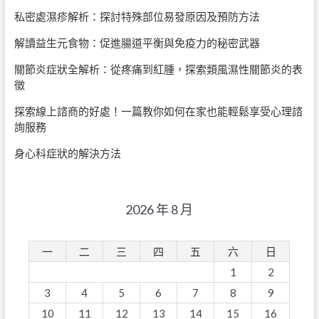
私密處濕疹解析：探討特殊部位易發原因及預防方法
解讀益生元食物：促進腸道平衡與免疫力的秘密武器
關節炎症狀全解析：從疼痛到紅腫，探索類風濕性關節炎的表
徵
探索線上諮商的好處！一篇教你如何在家也能輕鬆享受心理諮
詢服務
身心科症狀的解決方法
2026 年 8 月
一
二
三
四
五
六
日
1
2
3
4
5
6
7
8
9
10
11
12
13
14
15
16