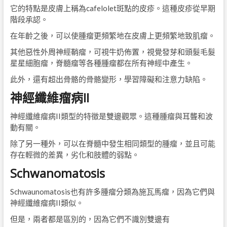
它的特點是皮膚上稱為cafelolet斑點的皮疹。這種皮疹從早期
階段承認。
在年齡之後，可以使腫瘤更頻繁地在皮膚上更頻繁地致肌瘤。
其他惡性外周神經鞘瘤，可視牛奶佈置，視覺發芽和頭髮毛髮
星星細胞瘤，脊髓瘤等各種腫瘤都在所有神經中產生。
此外，還有超出骨骼的骨骼變形，學習障礙和注意力缺陷。
神經纖維瘤病II
神經纖維瘤病II類型的特徵是雙邊觀眾。這種腫瘤與耳聾和波
動有關。
除了另一種外，可以在脊髓中發生相同類型的腫瘤，並且可能
存在輕微的差異，劣化和肢體的弱點。
Schwanomatosis
Schwaunomatosis也有許多腫瘤分類為施瓦馬瘤，因為它們與
神經纖維瘤病II類似。
但是，兩者都是區別的，因為它們不識別雙邊有