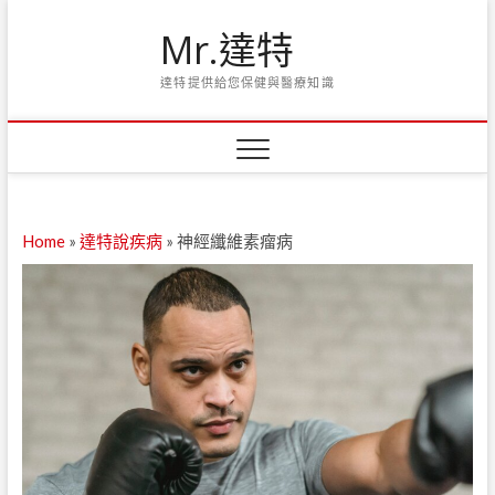
Skip
Mr.達特
to
content
達特提供給您保健與醫療知識
Home
»
達特說疾病
»
神經纖維素瘤病