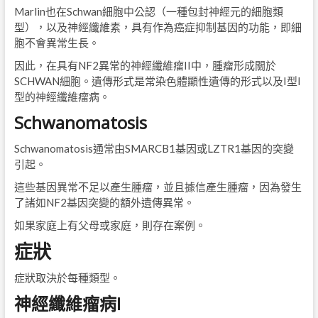
Marlin也在Schwan細胞中公認（一種包封神經元的細胞類
型），以及神經纖維素，具有作為癌症抑制基因的功能，即細
胞不會異常生長。
因此，在具有NF2異常的神經纖維瘤II中，腫瘤形成關於
SCHWAN細胞。遺傳形式是常染色體顯性遺傳的形式以及I型I
型的神經纖維瘤病。
Schwanomatosis
Schwanomatosis通常由SMARCB1基因或LZTR1基因的突變
引起。
這些基因異常不足以產生腫瘤，並且據信產生腫瘤，因為發生
了諸如NF2基因突變的額外遺傳異常。
如果家庭上有父母或家庭，則存在案例。
症狀
症狀取決於每種類型。
神經纖維瘤病I