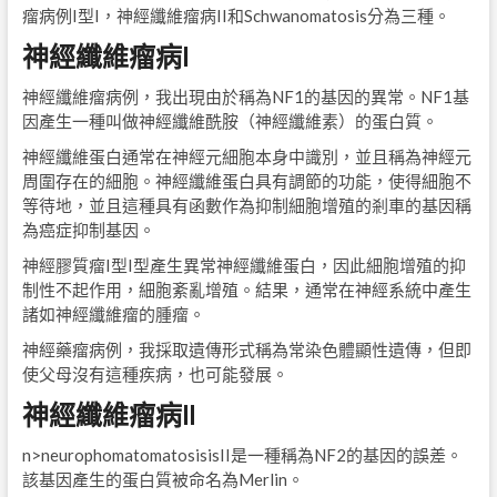
瘤病例I型I，神經纖維瘤病II和Schwanomatosis分為三種。
神經纖維瘤病I
神經纖維瘤病例，我出現由於稱為NF1的基因的異常。NF1基
因產生一種叫做神經纖維酰胺（神經纖維素）的蛋白質。
神經纖維蛋白通常在神經元細胞本身中識別，並且稱為神經元
周圍存在的細胞。神經纖維蛋白具有調節的功能，使得細胞不
等待地，並且這種具有函數作為抑制細胞增殖的剎車的基因稱
為癌症抑制基因。
神經膠質瘤I型I型產生異常神經纖維蛋白，因此細胞增殖的抑
制性不起作用，細胞紊亂增殖。結果，通常在神經系統中產生
諸如神經纖維瘤的腫瘤。
神經藥瘤病例，我採取遺傳形式稱為常染色體顯性遺傳，但即
使父母沒有這種疾病，也可能發展。
神經纖維瘤病II
n>neurophomatomatosisisII是一種稱為NF2的基因的誤差。
該基因產生的蛋白質被命名為Merlin。