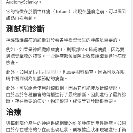
AudiomySclanky。
它的特徵在於慢性疼痛（Totumi）出現在腫瘤之前，可以看到
該點再次看到。
測試和診斷
神經纖維瘤病的診斷對於看各種模型發生的腫瘤是重要的。
例如，如果是神經纖維瘤病II，則頭部MRI確認病變，因為雙
邊聽覺鞏膜的特徵。一些腫瘤部位實際上收集組織並進行病理
檢查。
此外，如果是I型I型I型I型I，也需要眼科檢查，因為可以在眼
睛中看到稱為虹膜節點的病變。
此外，可以組合使用射線照相，因為它可能涉及骨骼變形。
由於基於各種器官的傳播進行了最終診斷，因此進行了最終診
斷，存在重要的病史，物理髮現，成像等對診斷很重要。
治療
與每個部位產生的神經系統相關的許多腫瘤是良性腫瘤。如果
由於存在腫瘤的存在而出現症狀，則根據症狀和現場進行手術