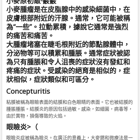
小麥原初級
·
霰霰
小麥腫瘤是在皮脂腺中的感染細菌中，在
皮膚根部附近的汗腺。通常，它可能被稱
為“一些”。拉動累積，據說它通常是強烈
的痛苦和痛苦。
大腫瘤堵塞在睫毛根附近的節點腺體中，
分泌物等可以積累和腫脹。通常症狀被認
為只有腫脹和令人沮喪的症狀沒有發紅和
疼痛的症狀。受感染的絕育是相似的，症
狀相似，症狀類似和可區分。
Concepturitis
粘膜被稱為眼瞼表面的結膜和白色眼睛的表面。它也被結膜的
腫脹腫脹。結膜炎的原因包括過敏，感染，如細菌，病毒等，
由於異物，損傷導致的火焰。
眼瞼炎>（
眼瞼炎症被稱為瞼炎。在廣泛的意義上，大麥鍶和微療法是一