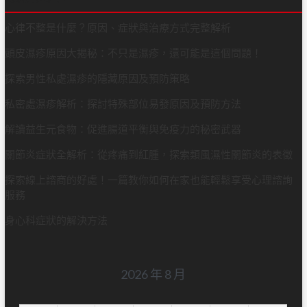
心律不整是什麼？原因、症狀與治療方式完整解析
頭皮濕疹原因大揭秘：不只是濕疹，還可能是這個問題！
探索男性私處濕疹的隱藏原因及預防策略
私密處濕疹解析：探討特殊部位易發原因及預防方法
解讀益生元食物：促進腸道平衡與免疫力的秘密武器
關節炎症狀全解析：從疼痛到紅腫，探索類風濕性關節炎的表徵
探索線上諮商的好處！一篇教你如何在家也能輕鬆享受心理諮詢
服務
身心科症狀的解決方法
2026 年 8 月