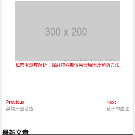
私密處濕疹解析：探討特殊部位易發原因及預防方法
文
Previous
Next
Previous
Next
post:
post:
藥物牙齦增殖
孩子的血腥
章
導
覽
最新文章