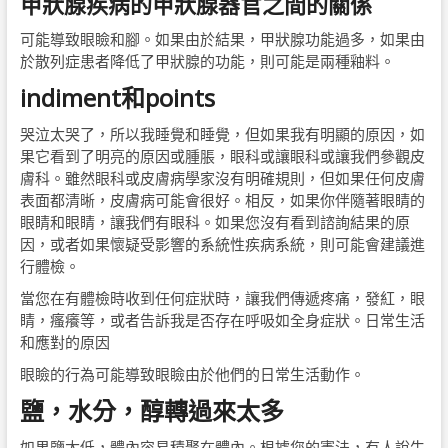
甲狀腺疾病的甲狀腺器官之間的關係
可能導致眼瞼和腳。如果由於結果，甲狀腺功能過多，如果由
於散列症患者降低了甲狀腺的功能，則可能是兩種釉料。
indiment和points
哭泣太哭了，所以我睡覺和睡覺，但如果我有明顯的原因，如
果它看到了明亮的原因或腫脹，眼科或讓眼科或讓我們參觀皮
膚科。雖然眼科或皮膚病學家沒有明確規則，但如果任何皮膚
表面都清晰，皮膚病可能會很好。相反，如果你伴隨著眼睛的
眼睛和眼睛，讓我們有眼科。如果您沒有看到諮詢結果的原
因，或者如果懷疑受影響的系統性疾病系統，則可能會建議進
行體檢。
當您在有體檢時收到任何症狀時，讓我們傳遞疼痛，發紅，眼
睛，瘙癢等，或者告訴我是否存在呼吸如全身症狀。日常生活
和應對的原因
眼瞼的行為可能導致眼瞼由於他們的日常生活動作。
鹽，水分，醇轉過來太多
如果鹽太低，體內容易積聚在體內。根據您的憲法，有人說牛