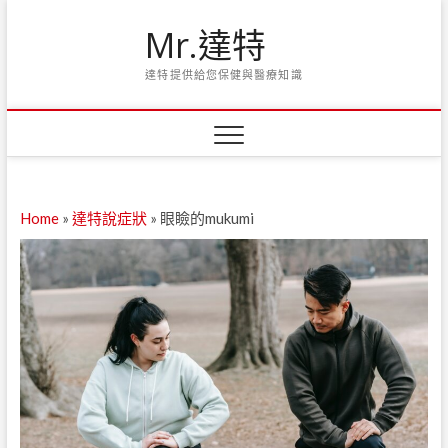
Skip
Mr.達特
to
content
達特提供給您保健與醫療知識
Home
»
達特說症狀
»
眼瞼的mukumi