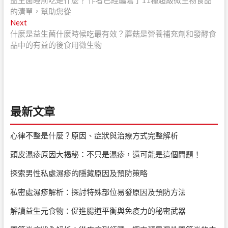
益生菌睡前吃是什麼？ 作者已經編寫了11種超級微生物食品
章
的清單，幫助您從
導
Next
Next
post:
什麼是益生菌什麼時候吃最有效？蘑菇是營養補充劑和發酵食
覽
品中的有益的後食用微生物
最新文章
心律不整是什麼？原因、症狀與治療方式完整解析
頭皮濕疹原因大揭秘：不只是濕疹，還可能是這個問題！
探索男性私處濕疹的隱藏原因及預防策略
私密處濕疹解析：探討特殊部位易發原因及預防方法
解讀益生元食物：促進腸道平衡與免疫力的秘密武器