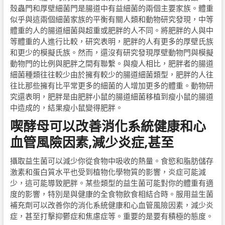
殼蟲門和厚壁細菌門是腸道中有益細菌的兩個主要家族。體重
似乎與這兩個細菌家族的平衡有關人類和動物研究發現，中等
體重的人的腸道細菌與超重或肥胖的人不同。將肥胖的人與中
等體重的人進行比較，研究表明，肥胖的人有更多的厚壁氏族
和更少的模擬氏族。然而，還沒有研究發現厚壁動物門與模擬
動物門的比例與肥胖之間有聯繫。與瘦人相比，肥胖者的腸道
細菌種類往往較少由於擁有較少的腸道細菌類型，肥胖的人往
往比那些擁有比平常更多的細菌的人增加更多的體重。動物研
究還表明，肥胖是由肥胖小鼠的腸道細菌移植到瘦小鼠的腸道
中造成的，結果瘦小鼠變得肥胖。
喫酵母可以改善消化系統健康和心
血管風險因素,減少炎症,甚至
攝取益生菌可以減少你從食物中吸收的熱量。食慾和脂肪儲存
激素和蛋白質水平也受到植物化學物質的影響，炎症可能減
少，這可能導致肥胖。某些類型的益生菌可能對你的體重有適
度的影響，特別是與健康的全食物飲食相結合時。服用益生菌
補充劑可以改善你的消化系統健康和心血管風險因素，減少炎
症，甚至打擊抑鬱症和焦慮症等。重要的是要有積極的態度。