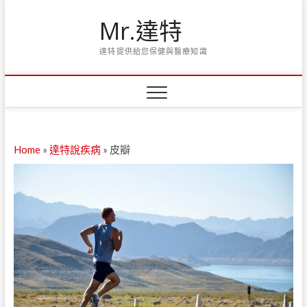
Skip
Mr.達特
to
content
達特提供給您保健與醫療知識
Home
»
達特說疾病
»
皮瓣