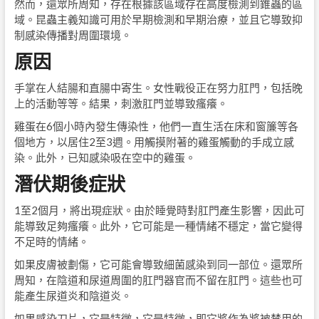
然而，還眾所周知，存在根據該區域存在高度檢測到錐蟲的區
域。昆蟲主義知識可用於早期檢測和早期治療，並且它導致抑
制感染傳播對周圍環境。
原因
手掌在人結腸和直腸中寄生。女性戰役正在努力肛門，包括晚
上的活動等等。結果，刺激肛門並導致瘙癢。
雞蛋在6個小時內發生傳染性，他們一直生活在床和窗簾等各
個地方，以居住2至3週。用觸摸附著的雞蛋觸動的手成立感
染。此外，已知感染吸在空中的雞蛋。
潛伏期後症狀
1至2個月，將出現症狀。由於睡覺時對肛門產生影響，因此可
能導致足夠瘙癢。此外，它可能是一種情緒不穩定，當它變得
不足時的情緒。
如果皮膚被劃傷，它可能會導致細菌感染到同一部位。還眾所
周知，在陰道和尿道周圍的肛門器官而不留在肛門。這些也可
能產生尿道炎和陰道炎。
如果感染刀片，它是特徵，它是特徵，即它將作為將被禁用的