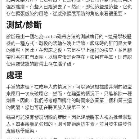
強烈瘙癢。有些人已經過去了。然而，即使這些是這些，它也
存在擴張感染的風險，從感染擴展預防的角度來看很重要。
測試/診斷
診斷是由一個名為scotch磁帶方法的測試執行的。這是學校體
檢的一種方式。戰役的活動在晚上活躍，起床時的肛門是大量
的雞蛋。因此，在起床之後，它是在早上進行的檢查，並且膠
帶附著在肛門周圍，以檢查蛋是否存在。如果有手掌，則確認
使用顯微鏡的膠帶上存在腦子蛋。
處理
手掌的處理。在成年人的情況下，可以通過根據鑽井劑的類型
來應用一次來破壞它。然而，在雞蛋的情況下，只能移除一種
劑量。因此，我們將考慮到孵化的時間來放置第二個和第三週
的間隔。您也可能在將其放入後第三次。
蠕蟲可能沒有發現明顯的症狀，因此建議將家人視為批量聯繫
人。如果瘙癢是強烈的，則可能適應抗生素，並且發生繼發性
皮膚病學感染。