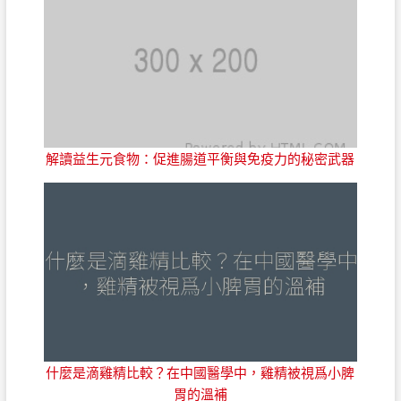
解讀益生元食物：促進腸道平衡與免疫力的秘密武器
什麼是滴雞精比較？在中國醫學中，雞精被視爲小脾
胃的溫補