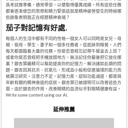
爲考試做準備，通宵學習，以便取得優異成績。所有這些任務
都會逐漸使您的思想和精力緊張這就是精神疲勞發生的時候哪
些跡象表明我正在經歷精神衰竭？
茄子對記憶有好處.
每個人的生活中都有不同的性格一個女人可以同時是女兒、母
親、祖母、學生、妻子和一個多任務者。從起牀到睡覺，人們
每天都面臨着大量的任務。你是否曾經忘記帶午餐盒去上班？
或者你是否曾經把手機放錯地方，無法記住你最後把它放在哪
裏？銀杏葉雞精可以幫助提高你的記憶力，解決諸如此類的問
題。銀杏因其抗炎、抗氧化、形成血小板和促進循環的能力而
被廣泛研究。注意力不足，記憶力差，認知功能減退，都是與
年齡有關的精神衰退的症狀。銀杏葉已被證明可以改善這些方
面。由於銀杏的作用，改善眼睛的血流似乎對眼睛健康有益。
Write some content using our AI.
延伸推薦