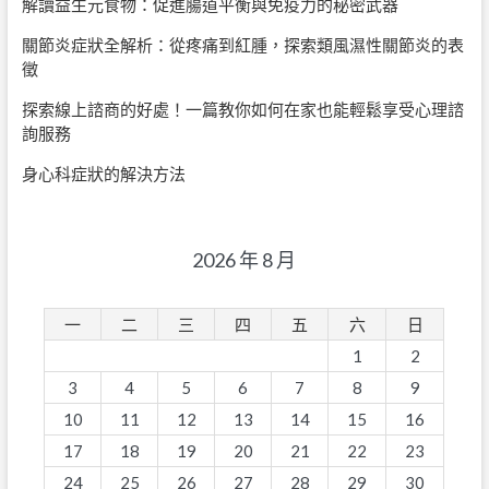
解讀益生元食物：促進腸道平衡與免疫力的秘密武器
關節炎症狀全解析：從疼痛到紅腫，探索類風濕性關節炎的表
徵
探索線上諮商的好處！一篇教你如何在家也能輕鬆享受心理諮
詢服務
身心科症狀的解決方法
2026 年 8 月
一
二
三
四
五
六
日
1
2
3
4
5
6
7
8
9
10
11
12
13
14
15
16
17
18
19
20
21
22
23
24
25
26
27
28
29
30