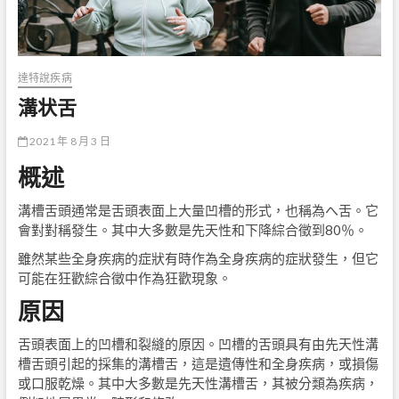
達特說疾病
溝状舌
2021 年 8 月 3 日
概述
溝槽舌頭通常是舌頭表面上大量凹槽的形式，也稱為へ舌。它
會對對稱發生。其中大多數是先天性和下降綜合徵到80％。
雖然某些全身疾病的症狀有時作為全身疾病的症狀發生，但它
可能在狂歡綜合徵中作為狂歡現象。
原因
舌頭表面上的凹槽和裂縫的原因。凹槽的舌頭具有由先天性溝
槽舌頭引起的採集的溝槽舌，這是遺傳性和全身疾病，或損傷
或口服乾燥。其中大多數是先天性溝槽舌，其被分類為疾病，