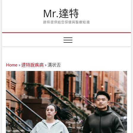
Skip
Mr.達特
to
content
達特提供給您保健與醫療知識
Home
»
達特說疾病
»
溝状舌