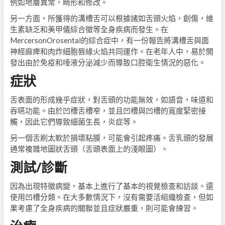
例如地層異常，畸形和修改。
另一方面，所獲得的溝槽舌可以根據諸如舌頭火焰，創傷，維
生素缺乏和美甲儀綜合徵等全身疾病而發生。在
MercersonOrosental的綜合症中，有一份報告將溝槽舌與面
神經麻痺和肉炸細胞唇緣火焰共同運作。在老年人中，易於開
發出由於免疫和唾液分泌減少而導致口腔衛生情況的惡化。
症狀
舌表面的形成幾乎症狀，對舌頭的功能無效，如語音，味道和
吞嚥功能。由於凹槽舌槽窄，並且凹槽與凹槽的寬度緊密接
觸，因此它們導致細菌生長，炎症等。
另一個舌刷太軟於損壞粘膜，可能會引起疼痛。舌乳頭的發展
通常複雜地圖狀舌頭（舌頭表面上的淺眼圖）。
測試/診斷
因為出現特徵病變，基本上進行了基本的視覺檢查和訪談。還
使用凹槽分類。在大多數情況下，沒有需要活組織檢查，但如
果考慮了全身疾病的關聯並且症狀嚴重，則可能會練習。