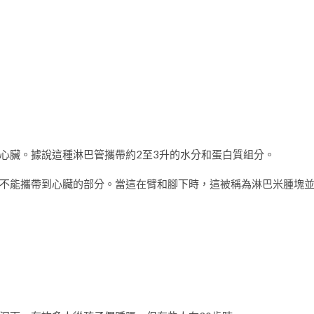
心臟。據說這種淋巴管攜帶約2至3升的水分和蛋白質組分。
不能攜帶到心臟的部分。當這在臂和腳下時，這被稱為淋巴米腫塊