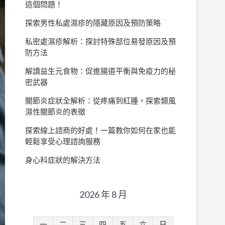
這個問題！
探索男性私處濕疹的隱藏原因及預防策略
私密處濕疹解析：探討特殊部位易發原因及預
防方法
解讀益生元食物：促進腸道平衡與免疫力的秘
密武器
關節炎症狀全解析：從疼痛到紅腫，探索類風
濕性關節炎的表徵
探索線上諮商的好處！一篇教你如何在家也能
輕鬆享受心理諮詢服務
身心科症狀的解決方法
2026 年 8 月
一
二
三
四
五
六
日