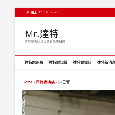
Skip
星期日, 09 8 月, 2026
to
content
Mr.達特
達特提供給您保健與醫療知識
達特說疾病
達特說知識
達特說症狀
達特新消
Home
»
達特說疾病
»
淋巴管