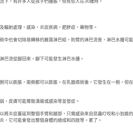
況下，有許多人從孩子們腫脹，但有些人在30歲時。
及輻射處理，感染，炎症疾病，肥胖症，藥物等。
術中也會切除易轉移的腋窩淋巴結，則臂的淋巴流差，淋巴水腫可
淋巴流從腳回來，腳下可能發生淋巴水腫。
側可以膨脹，兩側都可以膨脹。在乳腺癌術後，它發生在一側，但
弱，皮膚可能導致潰瘍或感染等並發症。
以將炎症蔓延到整個手臂和腿部，只需感染來自昆蟲叮咬和小划痕
炎，它可能會發出整個身體的總成和四肢等。累了。