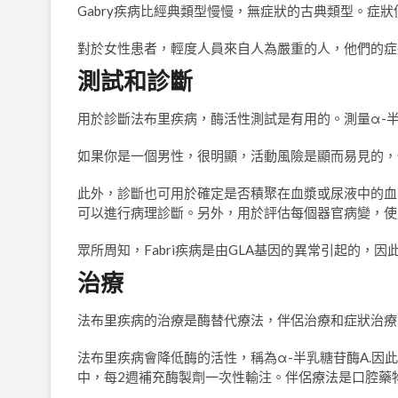
Gabry疾病比經典類型慢慢，無症狀的古典類型。症
對於女性患者，輕度人員來自人為嚴重的人，他們的症
測試和診斷
用於診斷法布里疾病，酶活性測試是有用的。測量α-
如果你是一個男性，很明顯，活動風險是顯而易見的，
此外，診斷也可用於確定是否積聚在血漿或尿液中的血
可以進行病理診斷。另外，用於評估每個器官病變，使用
眾所周知，Fabri疾病是由GLA基因的異常引起的，
治療
法布里疾病的治療是酶替代療法，伴侶治療和症狀治療
法布里疾病會降低酶的活性，稱為α-半乳糖苷酶A.因
中，每2週補充酶製劑一次性輸注。伴侶療法是口腔藥