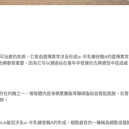
可治癒的疾病。它是由遺傳異常涉及形成α-半乳糖苷酶A的遺傳異常
治療都很重要，因為它可以通過站在童年中發展的古典類型中造成威
中存在的酶之一，導致體內逐漸積累醣脂等糖磷脂如血管肌酰胺。在腎
劑。
GLA基因涉及α-半乳糖苷酶A的形成，細胞器官的一種稱為細胞溶菌