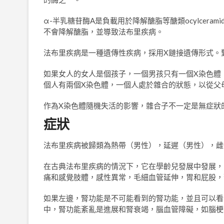
α-半乳糖苷酶A是負載用於降解醣脂等醣類ocylcer
不會降解醣脂，並導致法布里疾病。
法布里疾病是一種遺傳性疾病，採用X鏈接遺傳形式。
如果女人的女人是個孩子，一個男孩只有一個X染色體
個人有兩個X染色體，一個人處於雜合的狀態，以從父
作為X染色體隨機失活的影響，雜合子不一定是無症狀
症狀
法布里疾病被歸類為熱帶（男性），延遲（男性），雌
在古典法布里疾病的情況下，它在學齡兒發展中發展，
痛和感覺肢體，感性異常，毛細血管延伸，胃和屁股，
如果左邊，腎功能是不可能看到的腎功能，並且可以看
中，腎功能紊亂是進展和腎衰竭，腦血管障礙，如腦梗