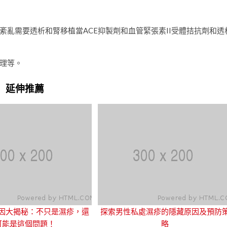
亂需要透析和腎移植當ACE抑製劑和血管緊張素II受體拮抗劑和透
理等。
延伸推薦
因大揭秘：不只是濕疹，還
探索男性私處濕疹的隱藏原因及預防
可能是這個問題！
略