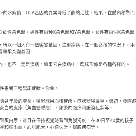
amide的水解酶。GLA基因的異常降低了酶的活性，結果，在體內積聚而
對於性染色體，男性有兩種X染色體和Y染色體，女性有兩個X染色體
，所以一個人有一個突變基因，注射疾病。在一個女孩的情況下，兩
母繼承突變基因。
的，也不一定是疾病。如果它在疾病中，臨床形像是各種各樣的。
性患者三種臨床症狀。你會。
隨著年齡的增長，積累球果面核苷酸，症狀變得嚴重。最初，肢體
蒼白的皮疹（角血管腫瘤），頻繁的腹痛和腹瀉症狀等。
到蛋白尿，並且在保持視覺時看到角膜濁度。在30日至40歲的孩子
塞和腦出血，心肌肥大，心律失常，瓣膜疾病等。