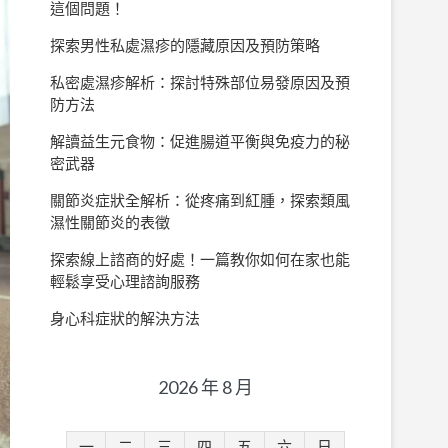
這個問題！
探索男性私處濕疹的隱藏原因及預防策略
私密處濕疹解析：探討特殊部位易發原因及預
防方法
解讀益生元食物：促進腸道平衡與免疫力的秘
密武器
關節炎症狀全解析：從疼痛到紅腫，探索類風
濕性關節炎的表徵
探索線上諮商的好處！一篇教你如何在家也能
輕鬆享受心理諮詢服務
身心科症狀的解決方法
2026 年 8 月
一
二
三
四
五
六
日