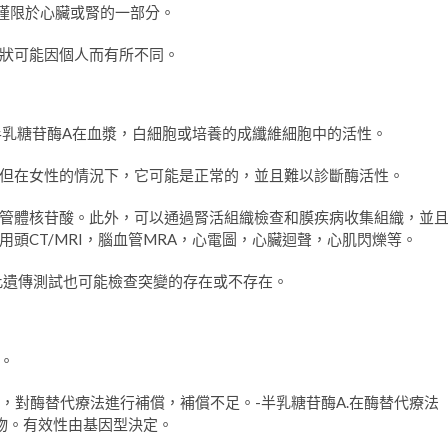
狀僅限於心臟或腎的一部分。
狀可能因個人而有所不同。
半乳糖苷酶A在血漿，白細胞或培養的成纖維細胞中的活性。
但在女性的情況下，它可能是正常的，並且難以診斷酶活性。
管體核苷酸。此外，可以通過腎活組織檢查和膜疾病收集組織，並
頭CT/MRI，腦血管MRA，心電圖，心臟迴聲，心肌閃爍等。
因此遺傳測試也可能檢查突變的存在或不存在。
。
此，對酶替代療法進行補償，補償不足。-半乳糖苷酶A.在酶替代療法
物。有效性由基因型決定。