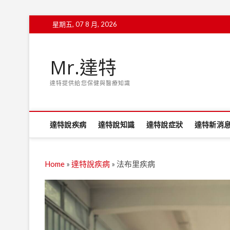
Skip
星期五, 07 8 月, 2026
to
content
Mr.達特
達特提供給您保健與醫療知識
達特說疾病
達特說知識
達特說症狀
達特新消
Home
»
達特說疾病
»
法布里疾病