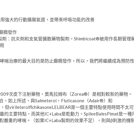
。用強大的行動擴展氣道，並帶來呼吸功能的改善
癲癇發作
a）製劑：抗炎劑和支氣管擴散藥物製劑。Shimbicoat®被用作長期管理
用
哮喘治療的最大目的是防止癲癇發作。所以，我們將繼續成為預防
）和2009次皮下注射藥物，奧馬拉姆布（Zorea®）是相對較新的藥物。
混合，如上所述，與Salmeterol，Fluticasone（Adair®）和
類相同，但virileterolflchikasoneLELBEAR是一個主要特點使用時間不太可
點，而其他IC+Laba是乾動力。SpileeBalesPimat是一種
嚴重的哮喘。（如果IC+Laba製劑的效果不足），則與β刺激的機