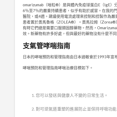
omarizumab（唑粒®）是與體內免疫球蛋白E（I
6％至7％的嚴重持續患者，似乎有助於感冒。在我的門診，
醫院，或4週。建議使用電流處理來控制和控製作為嚴
患者置於奧馬魯格（ZOLEA®）。奧馬拉姆（Zor
有時它們總是需要口服類固醇藥物。然而，Omarizum
效。新藥物有許多好處，但與最好的藥物沒有什麼不同
支氣管哮喘指南
日本的哮喘預防和管理指南由日本過敏會於1993年宣
哮喘預防和管理指南哮喘治療目標如下。
您可以發送與健康人不變的日常生活。
對可逆氣道重塑的進展防止並保持呼吸功能