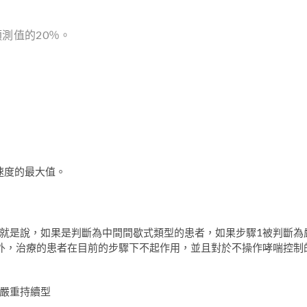
預測值的20％。
速度的最大值。
就是說，如果是判斷為中間間歇式類型的患者，如果步驟1被判斷為
外，治療的患者在目前的步驟下不起作用，並且對於不操作哮喘控制
嚴重持續型