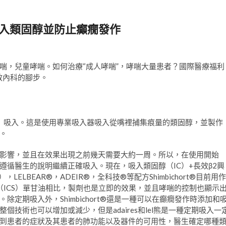
吸入類固醇並防止癲癇發作
喘，兒童哮喘。如何治療“成人哮喘”，哮喘大量患者？國際醫療福利
敏內科的腳步。
S）吸入。這是使用專業吸入器吸入從嘴裡捕集痕量的類固醇，並製作
。
影響，並且在效果出現之前幾天需要大約一周。所以，在使用開始
循醫生的說明繼續正確吸入。現在，吸入類固醇（IC）+長效β2興
，LELBEAR®，ADEIR®，全科技®等配方Shimbichort®目前用作
（ICS）單甘油相比，製劑也是立即的效果，並且哮喘的控制也顯示
定期吸入外，Shimbichort®還是一種可以在癲癇發作時添加和
技術也可以增加或減少，但是adaires和lel熊是一種定期吸入一
到患者的症狀及其患者的肺功能以及器件的可用性，醫生確定哪種