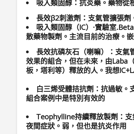
吸入類固醇：抗炎藥。藥物從
長效β2刺激劑：支氣管擴張劑
吸入類固醇（IC）·實驗室.Be
散藥物製劑。主流目前的治療。嵌
長效抗磷灰石（喇嘛）：支氣管稀
效果的組合，但在未來，由Laba（La
板，塔利等）釋放的人。我想IC+
白三烯受體拮抗劑：抗過敏。
組合案例中是特別有效的
Teophylline持續釋放
夜間症狀。弱，但也是抗炎作用