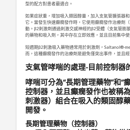
型的配方對患者最適合。
如果症狀重，增加吸入類固醇量，加入支氣管擴張器和
它。當發生快速癲癇發作時，它使用癲癇發作治療劑（
動。β2刺激劑通過刺激交感神經的β2受體（支氣管
的藥物和吸入劑，其中存在立即效應，並且目前集中使
短週期β2刺激吸入藥物通常用於刺激劑，Saltanol®·mept
而，這種癲癇發作的治療劑是避免僅突出事件，並且經常
支氣管哮喘的處理-目前控制器
哮喘可分為“長期管理藥物”和“
控制器，並且癲癇發作也被稱為
刺激器）組合在吸入的類固醇藥
開發。
長期管理藥物（控制器）