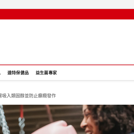
息
達特保健品
益生菌專家
慮吸入類固醇並防止癲癇發作