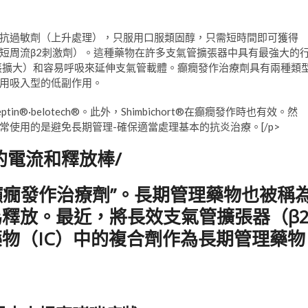
抗過敏劑（上升處理），只服用口服類固醇，只需短時間即可獲得
短周流β2刺激劑）。這種藥物在許多支氣管擴張器中具有最強大的
膨脹擴大）和容易呼吸來延伸支氣管載體。癲癇發作治療劑具有兩種類
用吸入型的低副作用。
in®·belotech®。此外，Shimbichort®在癲癇發作時也有效。然
使用的是避免長期管理-確保適當處理基本的抗炎治療。[/p>
的電流和釋放棒/
癲癇發作治療劑”。長期管理藥物也被稱
釋放。最近，將長效支氣管擴張器（β
物（IC）中的複合劑作為長期管理藥物