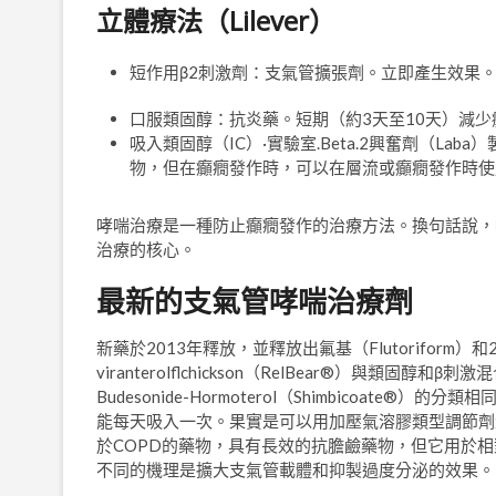
立體療法（Lilever）
短作用β2刺激劑：支氣管擴張劑。立即產生效果
口服類固醇：抗炎藥。短期（約3天至10天）減少
吸入類固醇（IC）·實驗室.Beta.2興奮劑（Lab
物，但在癲癇發作時，可以在層流或癲癇發作時使
哮喘治療是一種防止癲癇發作的治療方法。換句話說，
治療的核心。
最新的支氣管哮喘治療劑
新藥於2013年釋放，並釋放出氟基（Flutoriform
viranterolflchickson（RelBear®）與類固醇和β刺激
Budesonide-Hormoterol（Shimbicoate®）的分
能每天吸入一次。果實是可以用加壓氣溶膠類型調節劑量的主要特
於COPD的藥物，具有長效的抗膽鹼藥物，但它用於相對
不同的機理是擴大支氣管載體和抑製過度分泌的效果。