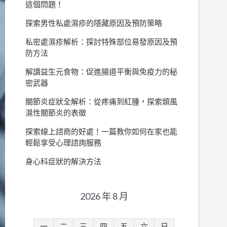
這個問題！
探索男性私處濕疹的隱藏原因及預防策略
私密處濕疹解析：探討特殊部位易發原因及預
防方法
解讀益生元食物：促進腸道平衡與免疫力的秘
密武器
關節炎症狀全解析：從疼痛到紅腫，探索類風
濕性關節炎的表徵
探索線上諮商的好處！一篇教你如何在家也能
輕鬆享受心理諮詢服務
身心科症狀的解決方法
2026 年 8 月
一
二
三
四
五
六
日