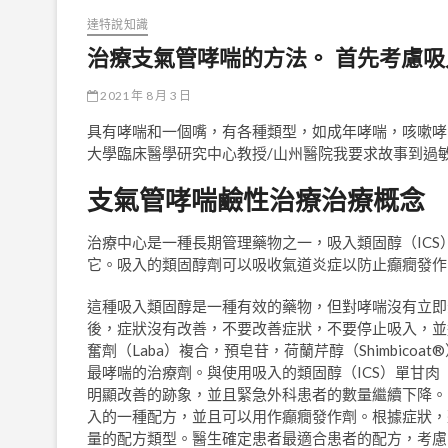
達特說知識
治療支氣管哮喘的方法。 首先考慮
2021 年 8 月 3 日
具有哮喘和一個嘴，有各種類型，如成年哮喘，咳嗽哮
大學臨床醫學研究中心教授/山州醫院我要求故事到過
支氣管哮喘鹼性治療治療概念
治療中心是一種長期管理藥物之一，吸入類固醇（IC
它。吸入的類固醇劑可以吸收氣道炎症以防止癲癇發作
這種吸入類固醇是一種有效的藥物，但對哮喘沒有立即
後，症狀沒有改善，不要改善症狀，不要停止吸入，並遵
奮劑（Laba）複合，預皂苷，荷蘭芹醇（Shimbicoat®）
最哮喘的治療劑。與使用吸入的類固醇（ICS）單甘肉
明顯改善的跡象，並且緊急外科患者的數量繼續下降。。除
入的一種配方，並且可以用作癲癇發作劑。根據症狀，整個
量的配方類型。醫生確定患者最適合患者的配方，考慮