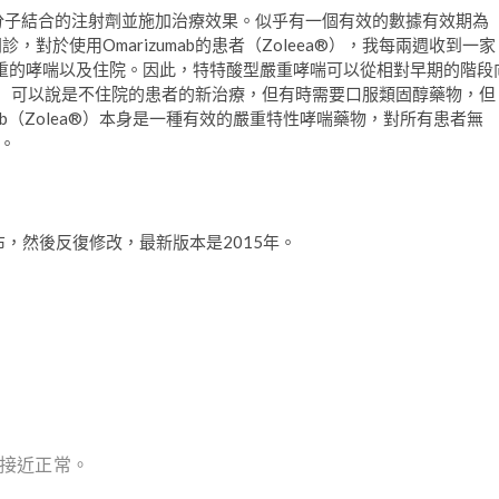
gE）分子結合的注射劑並施加治療效果。似乎有一個有效的數據有效期為
對於使用Omarizumab的患者（Zoleea®），我每兩週收到一家
重的哮喘以及住院。因此，特特酸型嚴重哮喘可以從相對早期的階段
ea®）可以說是不住院的患者的新治療，但有時需要口服類固醇藥物，但
ab（Zolea®）本身是一種有效的嚴重特性哮喘藥物，對所有患者無
。
布，然後反復修改，最新版本是2015年。
接近正常。