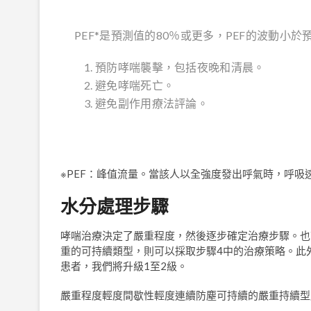
PEF*是預測值的80％或更多，PEF的波動小於
預防哮喘襲擊，包括夜晚和清晨。
避免哮喘死亡。
避免副作用療法評論。
※PEF：峰值流量。當該人以全強度發出呼氣時，呼吸
水分處理步驟
哮喘治療決定了嚴重程度，然後逐步確定治療步驟。也
重的可持續類型，則可以採取步驟4中的治療策略。此
患者，我們將升級1至2級。
嚴重程度輕度間歇性輕度連續防塵可持續的嚴重持續型