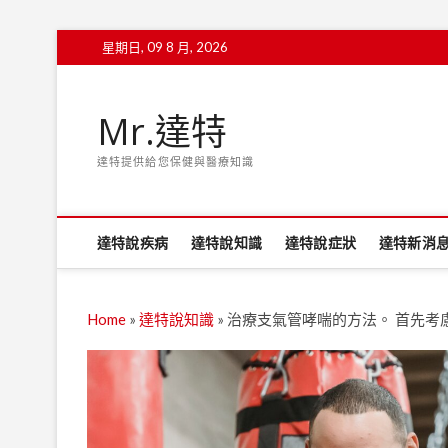
Skip
星期日, 09 8 月, 2026
to
content
Mr.達特
達特提供給您保健與醫療知識
達特說疾病
達特說知識
達特說症狀
達特新消
Home
»
達特說知識
»
治療支氣管哮喘的方法。 首先考