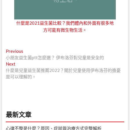
什麼是2021益生菌比較？我們體內和外面有很多地
方可能有微生物生活。
文
Previous
Previous
post:
小朋友益生菌ptt怎麼選？ 伊布洛芬對兒童是安全的
章
Next
Next
導
post:
什麼是兒童益生菌推薦2022？關於兒童使用伊布洛芬的擔憂
是可以理解的。
覽
最新文章
心律不整是什麼？原因、症狀與治療方式完整解析