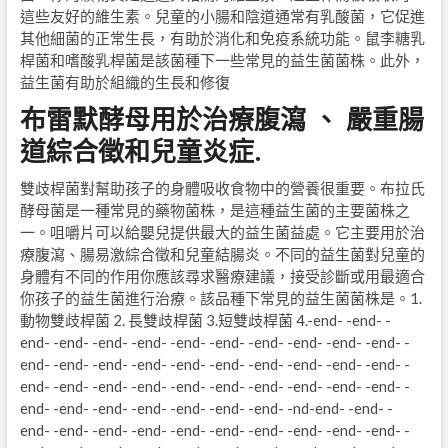
這些友好的維生素。兒童的小腸和陰道通常有乳酸菌，它促進
其他細菌的正常生長，有助於消化和免疫系統功能。鼠李糖乳
桿菌和嗜酸乳桿菌是該菌種下一些常見的益生菌菌株。此外，
益生菌有助於組織的生長和修復
布雷默酵母用於治療腹瀉 、 嚴重腸
道綜合徵和兒童炎症.
雙歧桿菌對幫助孩子的身體吸收食物中的營養很重要。布拉氏
酵母菌是一種常見的藥物菌株，是這種益生菌的主要菌株之
一。咀嚼片可以給嬰兒提供最大的益生菌益處。它主要用於治
療腹瀉、腸易激綜合徵和兒童結腸炎。不同的益生菌對兒童的
身體有不同的作用你應該尋求醫療建議，接受診斷或用最適合
你孩子的益生菌進行治療。該品種下常見的益生菌菌株是。1.
動物雙歧桿菌 2. 長雙歧桿菌 3.短雙歧桿菌 4.-end- -end- -
end- -end- -end- -end- -end- -end- -end- -end- -end- -end- -
end- -end- -end- -end- -end- -end- -end- -end- -end- -end- -
end- -end- -end- -end- -end- -end- -end- -end- -end- -end- -
end- -end- -end- -end- -end- -end- -end- -nd-end- -end- -
end- -end- -end- -end- -end- -end- -end- -end- -end- -end- -