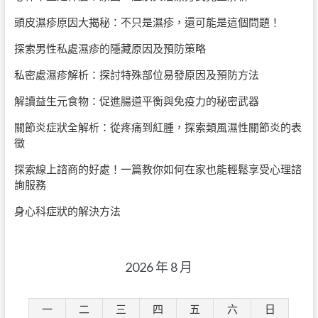
頭皮濕疹原因大揭秘：不只是濕疹，還可能是這個問題！
探索男性私處濕疹的隱藏原因及預防策略
私密處濕疹解析：探討特殊部位易發原因及預防方法
解讀益生元食物：促進腸道平衡與免疫力的秘密武器
關節炎症狀全解析：從疼痛到紅腫，探索類風濕性關節炎的表
徵
探索線上諮商的好處！一篇教你如何在家也能輕鬆享受心理諮
詢服務
身心科症狀的解決方法
2026 年 8 月
一
二
三
四
五
六
日