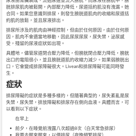
尿液由腎臟製成，流過尿道並流入膀胱，而尿液在膀胱中，膀
胱排尿肌肉被鬆開，內部壓力降低，尿道括約肌沒有洩漏。她
合同。如果您意識到排尿，則發生膀胱道肌肉的收縮和尿道括
約肌的放鬆，並且尿液排出。
排尿所涉及的肌肉由神經控制，但由於任何原因，由於任何原
因，肌肉不會適當地移動，因此尿尿尿尿，尿失禁，泌尿感
受，殘留的尿液症狀如出現。
具體地，儘管尿道閉合壓力降低，但膀胱閉合壓力降低，膀胱
出口的電阻很小，並且膀胱道肌的收縮力減少。如果弱膀胱出
口，它會變成排尿障礙很大。Livean和排尿障礙可能同時發
生。
症狀
排尿障礙的症狀是多種多樣的，但隨著典型的，尿失紊亂是尿
失禁，尿失禁，排放障礙和排尿存在側向血液。具體而言，可
以看到以下症狀。
在早上
前夕，在睡覺前洩露八次超過8次（白天常急排尿）
我要去醒來醒來，以便排尿（夜晚頻繁排尿）