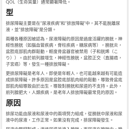
QOL（生命質量）通常顯著降低。
型
排尿障礙主要是在“尿液疾病”和“排放障礙”中，其不能脫離尿
液，並“排放障礙”是分類。
兩種各種原因被認為，尿液障礙的原因是過度活躍的膀胱，神
經性膀胱（如腦血管疾病，脊柱疾病，糖尿病等），膀胱炎，
盆腔底部肌肉群鬆動，輕度骨盆器官被禁用（子和胱烯（こ
り））。由於前列腺增生，神經性膀胱，盆腔正交（直腸癌，
子宮癌）等，發生一種排放障礙。
更排尿障礙是老年人，即使是年輕人，也可能越來越有可能造
成排尿障礙。許多原因是盆腔底部肌肉組的鬆動，導致骨盆底
部肌肉組導致由於出生，導致對膀胱和尿道的不支持。此外，
前列腺肥大，人類疾病，是老年人排放障礙最常見的原因。
原因
排尿功能由尿液和尿液中的兩項努力組成，從膀胱中尿液和尿
液中的尿液，工作正常。如果沒有完成，排尿障礙發生。