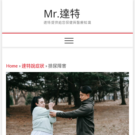
Skip
Mr.達特
to
content
達特提供給您保健與醫療知識
Home
»
達特說症狀
»
排尿障害