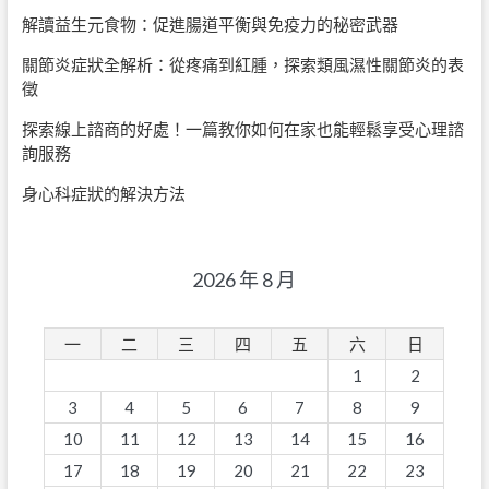
解讀益生元食物：促進腸道平衡與免疫力的秘密武器
關節炎症狀全解析：從疼痛到紅腫，探索類風濕性關節炎的表
徵
探索線上諮商的好處！一篇教你如何在家也能輕鬆享受心理諮
詢服務
身心科症狀的解決方法
2026 年 8 月
一
二
三
四
五
六
日
1
2
3
4
5
6
7
8
9
10
11
12
13
14
15
16
17
18
19
20
21
22
23