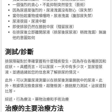
一個強烈的貪心，不能抑制突然發生（藝術）
因為尿道是強烈的，尿液洩漏沒有耐心（尿失禁）
當你抬起重物或噴嚏時，尿液洩漏（腹部尿失禁）
尿液很弱，尿液中斷
即使排尿仍然在膀胱中尿（殘留尿液）
在排尿後立即離開尿液（排尿後尿尿液）稍微洩漏）無論
他的意圖如何
測試/診斷
排尿障礙對於準確掌握有什麼殘疾發生，因為存在各種原因和
症狀。。具體而言，可以尿尿，一天中有多少次，並尿發尿
液，並通過諸如您的信息來了解排尿的情況。
此外，可以測量尿液測量以在排尿後測量膀胱中的尿液。此
外，根據情況檢查尿檢，超聲檢測，膀胱壓力測試，泌尿道對
比等。
綜述，行為療法，藥物治療和手術治療
治療的主要治療方法