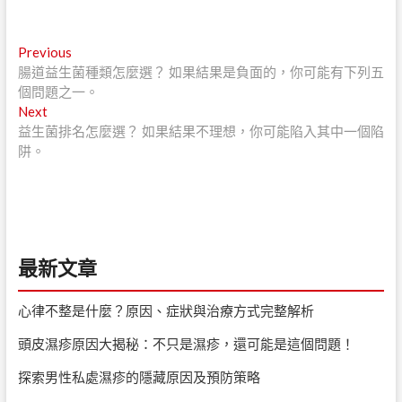
文
Previous
Previous
post:
腸道益生菌種類怎麼選？ 如果結果是負面的，你可能有下列五
章
個問題之一。
導
Next
Next
post:
益生菌排名怎麼選？ 如果結果不理想，你可能陷入其中一個陷
覽
阱。
最新文章
心律不整是什麼？原因、症狀與治療方式完整解析
頭皮濕疹原因大揭秘：不只是濕疹，還可能是這個問題！
探索男性私處濕疹的隱藏原因及預防策略