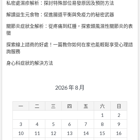
私密處濕疹解析：探討特殊部位易發原因及預防方法
解讀益生元食物：促進腸道平衡與免疫力的秘密武器
關節炎症狀全解析：從疼痛到紅腫，探索類風濕性關節炎的表
徵
探索線上諮商的好處！一篇教你如何在家也能輕鬆享受心理諮
詢服務
身心科症狀的解決方法
2026 年 8 月
一
二
三
四
五
六
日
1
2
3
4
5
6
7
8
9
10
11
12
13
14
15
16