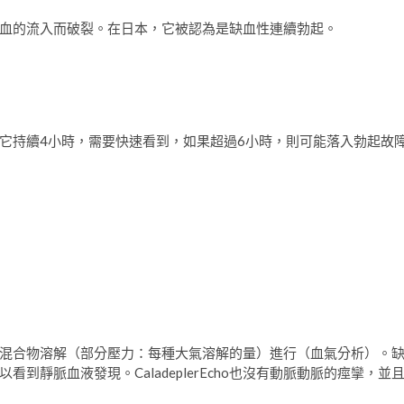
血的流入而破裂。在日本，它被認為是缺血性連續勃起。
它持續4小時，需要快速看到，如果超過6小時，則可能落入勃起故
混合物溶解（部分壓力：每種大氣溶解的量）進行（血氣分析）。
靜脈血液發現。CaladeplerEcho也沒有動脈動脈的痙攣，並