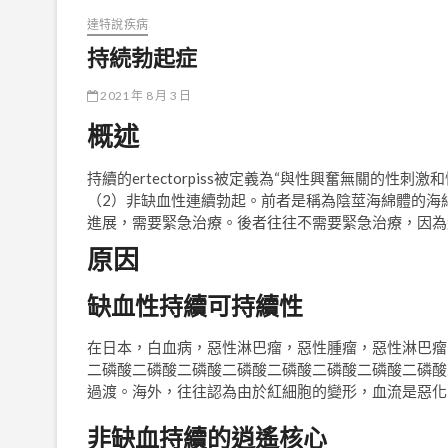
達特說疾病
持続勃起症
2021 年 8 月 3 日
概述
持續的ertectorpiss被定義為“與性興奮無關的性
（2）非缺血性連續勃起。前者是稱為陰莖海綿體的海
進展，需要緊急治療。後者往往不需要緊急治療，因為維持
原因
缺血性持續可持續性
在日本，白血病，惡性淋巴瘤，惡性腫瘤，惡性淋巴瘤
二磷酸二磷酸二磷酸二磷酸二磷酸二磷酸二磷酸二磷酸
過渡。海外，往往認為由於紅細胞的變形，血流是惡化
非缺血持續的逍遙核心