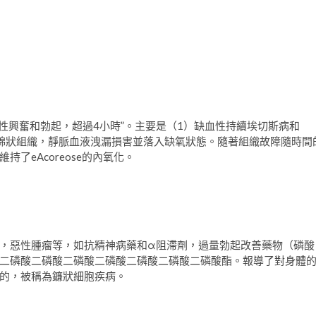
刺激和性興奮和勃起，超過4小時”。主要是（1）缺血性持續埃切斯病和
綿狀組織，靜脈血液洩漏損害並落入缺氧狀態。隨著組織故障隨時間
了eAcoreose的內氧化。
，惡性腫瘤等，如抗精神病藥和α阻滯劑，過量勃起改善藥物（磷酸
二磷酸二磷酸二磷酸二磷酸二磷酸二磷酸二磷酸酯。報導了對身體
的，被稱為鐮狀細胞疾病。