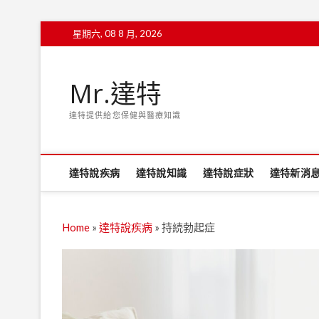
Skip
星期六, 08 8 月, 2026
to
content
Mr.達特
達特提供給您保健與醫療知識
達特說疾病
達特說知識
達特說症狀
達特新消
Home
»
達特說疾病
»
持続勃起症