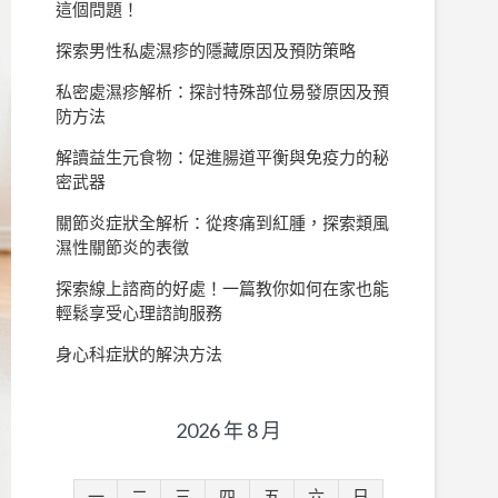
這個問題！
探索男性私處濕疹的隱藏原因及預防策略
私密處濕疹解析：探討特殊部位易發原因及預
防方法
解讀益生元食物：促進腸道平衡與免疫力的秘
密武器
關節炎症狀全解析：從疼痛到紅腫，探索類風
濕性關節炎的表徵
探索線上諮商的好處！一篇教你如何在家也能
輕鬆享受心理諮詢服務
身心科症狀的解決方法
2026 年 8 月
一
二
三
四
五
六
日