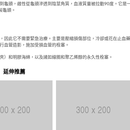
到龜頭，雌性從龜頭滲透到陰莖角質，血液質量被拉動90度。它是
製龜頭。
，因此它不需要緊急治療。主要是壓縮損傷部位，冷卻或花在止血
行血管造影，施加受損血管的栓塞。
夾）和明膠海綿，以及諸如線圈和聚乙烯醇的永久性栓塞。
延伸推薦