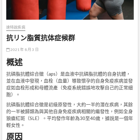
達特說疾病
抗リン脂質抗体症候群
2021 年 8 月 3 日
概述
抗磷脂抗體綜合徵（aps）是血液中抗磷脂抗體的自身抗體，
並在血液中發現，血栓（血量）導致懷孕的自身免疫疾病並發
症如血栓形成和母體流產（免疫系統錯誤地攻擊自己的正常細
胞）。
抗磷脂抗體綜合徵是初級原發性，大約一半的潛在疾病，其餘
的一半被歸類為與其他自身免疫疾病相關的繼發性，例如全身
狼瘡紅斑（SLE）。平均發作年齡為30至40歲，據說是一個年
輕女性。
原因