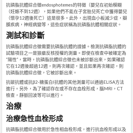
抗磷脂抗體綜合徵endosphotemes的特徵（嬰兒在初始模糊
（妊娠不到12週），如果他們不能在子宮胎兒死亡中獲得嬰兒
（懷孕12週後死亡）這是很多。此外，出現血小板減少症，瓣
膜疾病，神經病變等，這些症狀稱為抗磷脂抗體相關症狀。
測試和診斷
抗磷脂抗體綜合徵需要抗磷脂抗體的證據。檢測抗磷脂抗體的
試驗項目之一是狼瘡反核授權的測量。即使在檢查中被確定為
“陽性”，當時，抗磷脂抗體綜合徵也未被診斷出來，如果確認
它在12週後超過12週，則再次確認，並且如果再次確認，則
抗磷脂抗體綜合徵，它被診斷出來。
抗碳抗體或抗β2-糖蛋白I抗體的其他測量可以通過ELISA方法
進行。另外，為了確認存在或不存在血栓形成，腦MRI，CT
檢查，靜脈回波等可以進行。
治療
治療急性血栓形成
抗磷脂抗體綜合徵用於急性相血栓形成，進行抗血栓形成以及