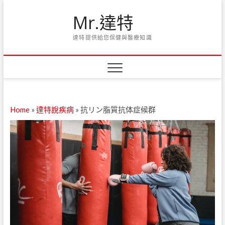
Skip
Mr.達特
to
content
達特提供給您保健與醫療知識
Home
»
達特說疾病
»
抗リン脂質抗体症候群