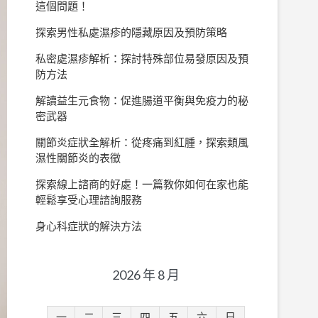
這個問題！
探索男性私處濕疹的隱藏原因及預防策略
私密處濕疹解析：探討特殊部位易發原因及預
防方法
解讀益生元食物：促進腸道平衡與免疫力的秘
密武器
關節炎症狀全解析：從疼痛到紅腫，探索類風
濕性關節炎的表徵
探索線上諮商的好處！一篇教你如何在家也能
輕鬆享受心理諮詢服務
身心科症狀的解決方法
2026 年 8 月
一
二
三
四
五
六
日