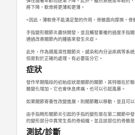
彈性隨著年齡而逐漸下降。此外，雖然系統是年輕的，
將下降，軟骨將更薄和更薄。
<因此，薄軟骨不能滿足墊的作用，骨骼面向摩擦，骨
手指變形關節炎盡快開發，並且觸發重複的過度手指關
通過改善關節內的腫脹來發生炎症。
此外，作為類風濕性關節炎，感染和內分泌疾病等系統
但是對於正確的處理，有必要區分它。
症狀
發作早期階段的初始症狀是關節的關節，其特徵在於聯
骼變化增加，它也會休息疼痛，也可以引起風暴。
如果關節寄養性改變進展，則關節難以移動，並且可以
由手指畸形關節炎引起的手指的變形是在第二關節中發生的B
的變形部分中異常生長的骨組織，並且該部位的骨骼是
測試/診斷