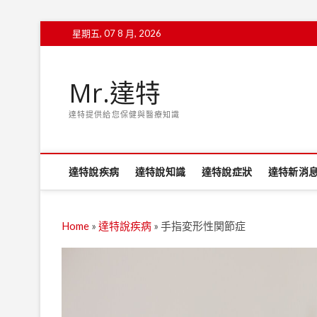
Skip
星期五, 07 8 月, 2026
to
content
Mr.達特
達特提供給您保健與醫療知識
達特說疾病
達特說知識
達特說症狀
達特新消
Home
»
達特說疾病
»
手指変形性関節症