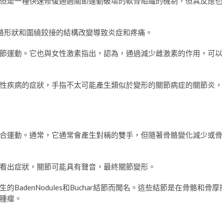
但是一種快速修復通過關節運動破壞的軟骨組織的機制，但其反應
骼形狀和圍繞鉸接的結構改變導致炎症和疼痛。
節運動。它也與女性激素指出，認為，通過減少雌激素的作用，可
性疾病的症狀，手指不太可能產生類似於變形的關節病症的關節炎
合運動。通常，它通常會產生對稱的雙手，但隨著骨骼變化減少或
看出症狀，關節可能具有聲音，最終關節變形。
adenNodules和Buchar結節而聞名。這些結節是在骨骼和骨摩
腫瘤。