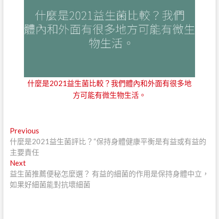
什麼是2021益生菌比較？我們體內和外面有很多地
方可能有微生物生活。
文
Previous
Previous
post:
什麼是2021益生菌評比？“保持身體健康平衡是有益或有益的
章
主要責任
導
Next
Next
post:
益生菌推薦便秘怎麼選？ 有益的細菌的作用是保持身體中立，
覽
如果好細菌能對抗壞細菌