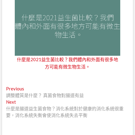
什麼是2021益生菌比較？我們體內和外面有很多地
方可能有微生物生活。
文
Previous
Previous
post:
調整體質是什麼？ 真菌食物對腸道有益
章
Next
Next
導
post:
什麼是腸道益生菌食物？消化系統對於健康的消化系統很重
要，消化系統失衡會使消化系統失去平衡
覽