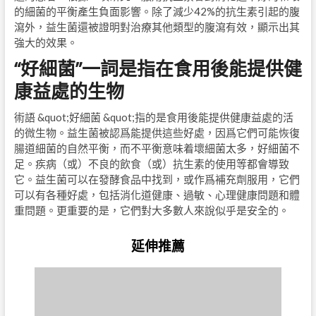
的細菌的平衡產生負面影響。除了減少42%的抗生素引起的腹
瀉外，益生菌還被證明對治療其他類型的腹瀉有效，顯示出其
強大的效果。
“好細菌”一詞是指在食用後能提供健
康益處的生物
術語 &quot;好細菌 &quot;指的是食用後能提供健康益處的活
的微生物。益生菌被認爲能提供這些好處，因爲它們可能恢復
腸道細菌的自然平衡，而不平衡意味着壞細菌太多，好細菌不
足。疾病（或）不良的飲食（或）抗生素的使用等都會導致
它。益生菌可以在發酵食品中找到，或作爲補充劑服用，它們
可以有各種好處，包括消化道健康、過敏、心理健康問題和體
重問題。更重要的是，它們對大多數人來說似乎是安全的。
延伸推薦