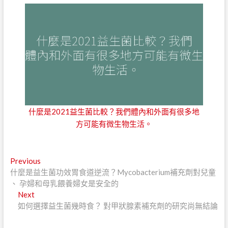
什麼是2021益生菌比較？我們體內和外面有很多地
方可能有微生物生活。
文
Previous
Previous
post:
什麼是益生菌功效胃食道逆流？Mycobacterium補充劑對兒童
章
、 孕婦和母乳餵養婦女是安全的
導
Next
Next
post:
如何選擇益生菌幾時食？ 對甲狀腺素補充劑的研究尚無結論
覽