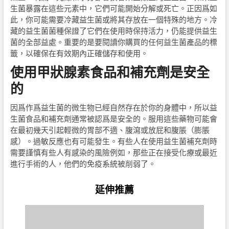
生菌暴露在這些元素中，它們可能開始分解或死亡。正因爲如
此，你可能需要冷藏益生菌或將其存放在一個特殊的地方。冷
藏的益生菌菌種保證了它們在使用時保持活力，仍能提供益生
菌的全部益處。重要的是要閱讀你購買的任何益生菌產品的標
籤，以確保在有效期內正確儲存和使用。
使用甲狀腺素食品和補充劑是安全
的
因爲作爲益生菌的微生物已經自然存在於你的身體中，所以益
生菌食品和補充劑通常被認爲是安全的。服用這些藥物可能會
在最初幾天引起輕微的胃部不適、腹瀉或放屁和腹脹（膨脹
感）。過敏反應也有可能發生。有些人在使用益生菌補充劑時
需要謹慎有些人有感染的風險例如，那些正在接受化療或最近
進行手術的人，他們的免疫系統被削弱了。
延伸推薦