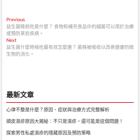
文
Previous
Previous
post:
益生菌睡前吃是什麼？ 食物和補充食品中的細菌可以用於治療
章
或預防某些疾病。
導
Next
Next
post:
益生菌什麼時候吃最有效怎麼選？ 菌株被吸收以改善健康的微
覽
生物的消化。
最新文章
心律不整是什麼？原因、症狀與治療方式完整解析
頭皮濕疹原因大揭秘：不只是濕疹，還可能是這個問題！
探索男性私處濕疹的隱藏原因及預防策略