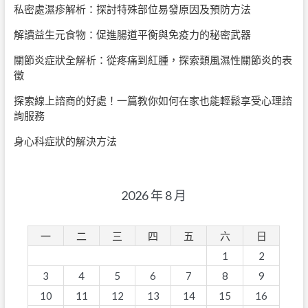
私密處濕疹解析：探討特殊部位易發原因及預防方法
解讀益生元食物：促進腸道平衡與免疫力的秘密武器
關節炎症狀全解析：從疼痛到紅腫，探索類風濕性關節炎的表
徵
探索線上諮商的好處！一篇教你如何在家也能輕鬆享受心理諮
詢服務
身心科症狀的解決方法
2026 年 8 月
一
二
三
四
五
六
日
1
2
3
4
5
6
7
8
9
10
11
12
13
14
15
16