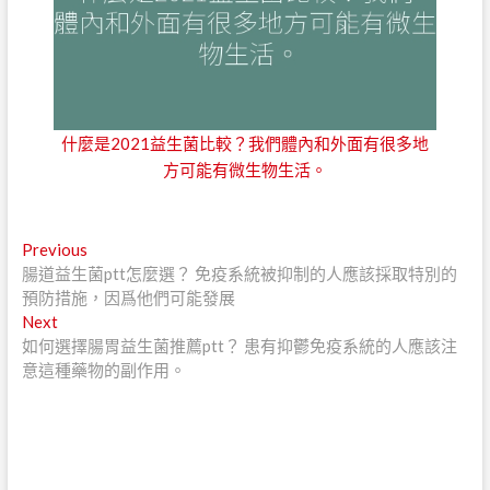
什麼是2021益生菌比較？我們體內和外面有很多地
方可能有微生物生活。
文
Previous
Previous
post:
腸道益生菌ptt怎麼選？ 免疫系統被抑制的人應該採取特別的
章
預防措施，因爲他們可能發展
導
Next
Next
post:
如何選擇腸胃益生菌推薦ptt？ 患有抑鬱免疫系統的人應該注
覽
意這種藥物的副作用。