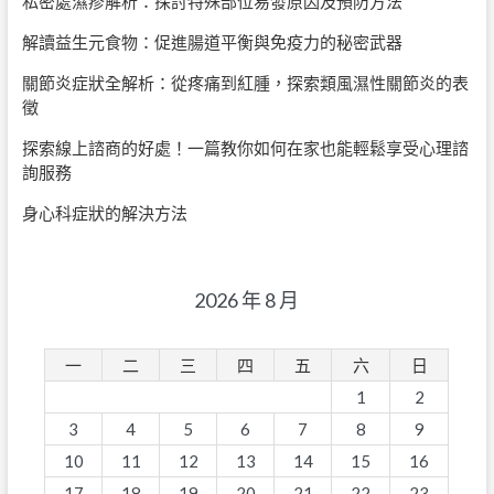
私密處濕疹解析：探討特殊部位易發原因及預防方法
解讀益生元食物：促進腸道平衡與免疫力的秘密武器
關節炎症狀全解析：從疼痛到紅腫，探索類風濕性關節炎的表
徵
探索線上諮商的好處！一篇教你如何在家也能輕鬆享受心理諮
詢服務
身心科症狀的解決方法
2026 年 8 月
一
二
三
四
五
六
日
1
2
3
4
5
6
7
8
9
10
11
12
13
14
15
16
17
18
19
20
21
22
23