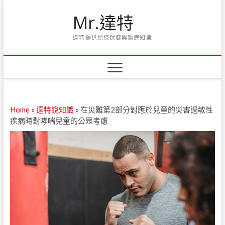
Skip
Mr.達特
to
content
達特提供給您保健與醫療知識
Home
»
達特說知識
»
在災難第2部分對應於兒童的災害過敏性
疾病時對哮喘兒童的公眾考慮