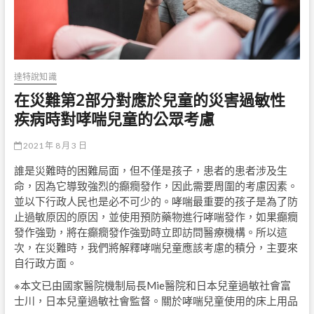
達特說知識
在災難第2部分對應於兒童的災害過敏性
疾病時對哮喘兒童的公眾考慮
2021 年 8 月 3 日
誰是災難時的困難局面，但不僅是孩子，患者的患者涉及生
命，因為它導致強烈的癲癇發作，因此需要周圍的考慮因素。
並以下行政人民也是必不可少的。哮喘最重要的孩子是為了防
止過敏原因的原因，並使用預防藥物進行哮喘發作，如果癲癇
發作強勁，將在癲癇發作強勁時立即訪問醫療機構。所以這
次，在災難時，我們將解釋哮喘兒童應該考慮的積分，主要來
自行政方面。
※本文已由國家醫院機制局長Mie醫院和日本兒童過敏社會富
士川，日本兒童過敏社會監督。關於哮喘兒童使用的床上用品