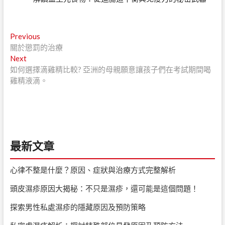
文
Previous
Previous
post:
關於懲罰的治療
章
Next
Next
導
post:
如何選擇滴雞精比較? 亞洲的母親願意讓孩子們在考試期間喝
雞精液滴。
覽
最新文章
心律不整是什麼？原因、症狀與治療方式完整解析
頭皮濕疹原因大揭秘：不只是濕疹，還可能是這個問題！
探索男性私處濕疹的隱藏原因及預防策略