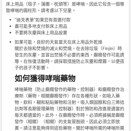
床上用品（毯子，蒲團，枕頭等）是哮喘，因此它包含一個導
致哮喘的圓柱形。請考慮以下兒童。
“迪克表單”如果您有首選付款
盡可能多地支付新床上用品
不要將灰塵與床上用品設置
如果可能，良好的天氣當天在床上用品外乾燥
關於去除和焚燒的滅火和焚燒，在去除垃圾（Finjin）時
發生的灰塵，並冒出焚燒不必要的東西，癲癇發作可能誘
導。在恢復活動時，請採取措施防止灰塵和煙霧，以便孩
子的孩子不影響。
如何獲得哮喘藥物
哮喘藥物（防止癲癇發作的藥物，控制器）和癲癇發作治
療劑（藥物，相關癲癇發作）存在各種形狀，如吸入藥
物，飲料，糊和粘貼藥物和注射。吸入類固醇和白三烯拮
抗劑等長期管理藥物（控制器）對於預防和改進是適當的
每天都適當的。此外，在癲癇發作時，必須將據稱是癲癇
發作（相關）（相關）的支氣管脫硫，因此必須立即放
置。請注意能夠得到這些藥物。關於哮喘所需的哮喘所需