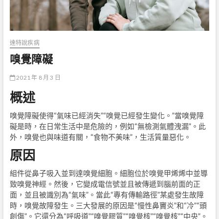
達特說疾病
嗅覺障礙
2021 年 8 月 3 日
概述
嗅覺障礙使得“氣味已經消失”“嗅覺已經發生變化。”當嗅覺障
礙是時，在日常生活中是危險的，例如“無檢測氣體洩漏”。此
外，嗅覺也與味道有關，“食物不美味”，生活質量惡化。
原因
組件從鼻子吸入並到達嗅覺細胞。細胞位於嗅覺甲烯烯中並導
致嗅覺神經。然後，它變成電信號並且被傳遞到腦前面的正
面，並且被識別為“氣味”。當此“專有傳輸路徑”某處發生故障
時，嗅覺故障發生。三大發展的原因是“慢性鼻竇炎”和“冷”“頭
創傷”。它還分為“呼吸道”“嗅覺膠質”“嗅覺核”“嗅覺核”“中央”。