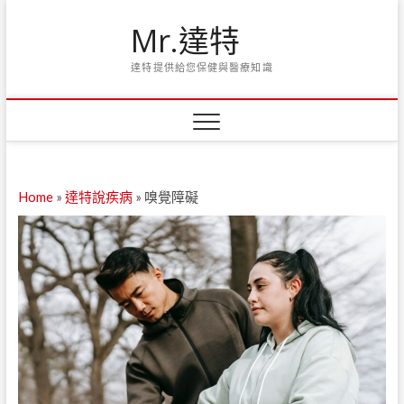
Skip
Mr.達特
to
content
達特提供給您保健與醫療知識
Home
»
達特說疾病
»
嗅覺障礙