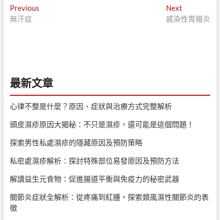
文
Previous
Next
Previous
Next
post:
post:
無汗症
感染性胃腸炎
章
導
覽
最新文章
心律不整是什麼？原因、症狀與治療方式完整解析
頭皮濕疹原因大揭秘：不只是濕疹，還可能是這個問題！
探索男性私處濕疹的隱藏原因及預防策略
私密處濕疹解析：探討特殊部位易發原因及預防方法
解讀益生元食物：促進腸道平衡與免疫力的秘密武器
關節炎症狀全解析：從疼痛到紅腫，探索類風濕性關節炎的表
徵