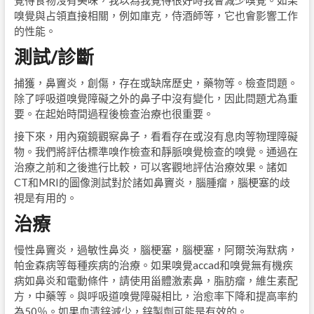
覺得食物沒有美味，我以為我覺得很好時我會減少嗅覺。如果
嗅覺與占領直接相關，例如庫克，侍酒師等，它也會影響工作
的性能。
測試/診斷
捕獲，鼻竇炎，創傷，存在或缺席歷史，藥物等。檢查問題。
除了呼吸道嗅覺障礙之外的鼻子中沒有變化，因此問題尤為重
要。在起始時間過程後檢查治療也很重要。
接下來，用內窺鏡觀察鼻子，看看存在或沒有息肉等物理障礙
物。我們將評估標準嗅作檢查和靜脈嗅覺檢查的嗅覺。通過在
治療之前和之後進行比較，可以客觀地評估治療效果。諸如
CT和MRI的圖像測試對於諸如鼻竇炎，腦腫瘤，腦梗塞的歧
視是有用的。
治療
慢性鼻竇炎，過敏性鼻炎，腦梗塞，腦梗塞，阿爾茨海默病，
帕金森病等每種疾病的治療。如果嗅覺accad和嗅覺無有機疾
病如鼻炎和電動條件，請使用甾體激素鼻，脂肪瘤，維生素配
方，中藥等。與呼吸道嗅覺障礙相比，治愈率下降和提高率約
為50％。如果血清鋅減少，鋅製劑可能是有效的。