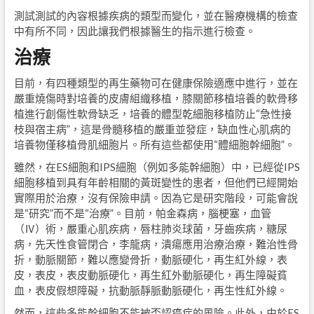
測試測試的內容根據疾病的類型而變化，並在醫療機構的檢查
中有所不同，因此讓我們根據醫生的指示進行檢查。
治療
目前，有四種類型的再生藥物可在健康保險適應中進行，並在
嚴重燒傷時對培養的皮膚組織移植，膝關節移植培養的軟骨移
植進行創傷性軟骨缺乏，培養的體型乾細胞移植防止“急性接
枝與宿主病”，這是骨髓移植的嚴重並發症，缺血性心肌病的
培養物僅移植骨肌細胞片。所有這些都使用“體細胞幹細胞”。
雖然，在ES細胞和IPS細胞（例如多能幹細胞）中，已經從IPS
細胞移植到具有年齡相關的黃斑變性的患者，但他們已經開始
實際用於治療，沒有保險申請。因為它是研究階段，可能會說
是“研究”而不是“治療”。目前，帕金森病，腦梗塞，血管
（Ⅳ）術，嚴重心肌疾病，唇柱肺炎球菌，牙齒疾病，糖尿
病，先天性食管閉合，李龍病，潰瘍應用治療治療，難治性骨
折，動脈關節，難以應變骨折，動脈硬化，再生紅外線，表
皮，表皮，表皮動脈硬化，再生紅外動脈硬化，再生障礙貧
血，表皮假想障礙，抗動脈靜脈​​動脈硬化，再生性紅外線。
然而，這些多能幹細胞不能被否認癌症的風險。此外，由於ES