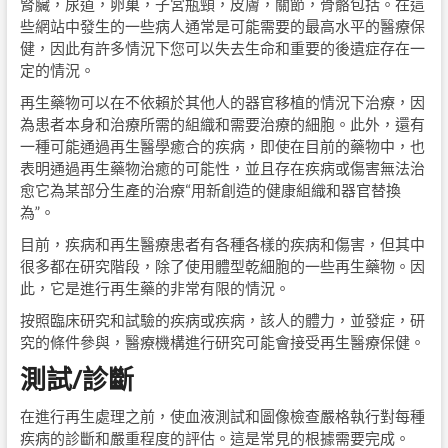
腎臟，尿道，卵巢，子宮瓶頸，皮膚，關節，骨骼包括。在這
些網站中發生的一些病人通常是可能需要的最高水平的醫療保
健，因此有許多情況下您可以失去生命和重要的後遺症存在一
定的情況。
再生藥物可以在不依賴於其他人的器官移植的情況下治療，因
為患者本身和治療所需的組織和需要治療的細胞。此外，還有
一種可能通過再生醫學癒合的疾病，即使在目前的藥物中，也
表明通過再生藥物治癒的可能性，並且存在疾病或傷害無法治
愈它為某部分生產的治療“用新創造的健康組織和器官替換
為”。
目前，疾病和再生醫療患者有各種各樣的疾病和傷害，但其中
很多都在研究階段，除了使用體型乾細胞的一些再生藥物。因
此，它是進行再生藥的非常有限的情況。
按照臨床研究和試驗的疾病或疾病，該人的體力，並發症，研
究的條件參與，醫療機構進行研究可能會接受再生醫療保健。
測試/診斷
在進行再生處理之前，使血液測試和圖像檢查嚴格執行對每種
疾病的診斷和嚴重程度的評估。這是常見的根據需要完成。