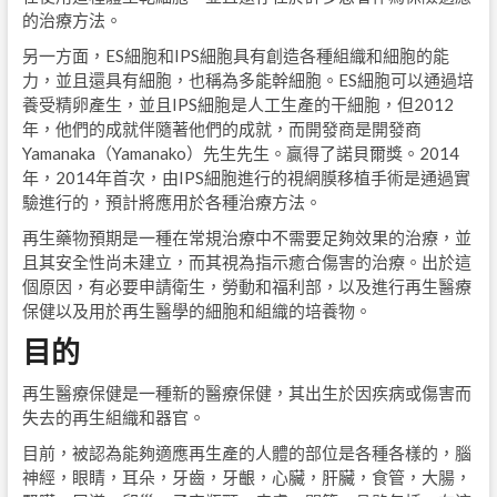
的治療方法。
另一方面，ES細胞和IPS細胞具有創造各種組織和細胞的能
力，並且還具有細胞，也稱為多能幹細胞。ES細胞可以通過培
養受精卵產生，並且IPS細胞是人工生產的干細胞，但2012
年，他們的成就伴隨著他們的成就，而開發商是開發商
Yamanaka（Yamanako）先生先生。贏得了諾貝爾獎。2014
年，2014年首次，由IPS細胞進行的視網膜移植手術是通過實
驗進行的，預計將應用於各種治療方法。
再生藥物預期是一種在常規治療中不需要足夠效果的治療，並
且其安全性尚未建立，而其視為指示癒合傷害的治療。出於這
個原因，有必要申請衛生，勞動和福利部，以及進行再生醫療
保健以及用於再生醫學的細胞和組織的培養物。
目的
再生醫療保健是一種新的醫療保健，其出生於因疾病或傷害而
失去的再生組織和器官。
目前，被認為能夠適應再生產的人體的部位是各種各樣的，腦
神經，眼睛，耳朵，牙齒，牙齦，心臟，肝臟，食管，大腸，