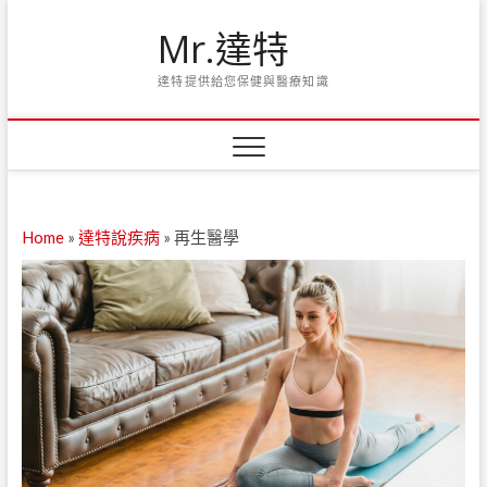
Skip
Mr.達特
to
content
達特提供給您保健與醫療知識
Home
»
達特說疾病
»
再生醫學