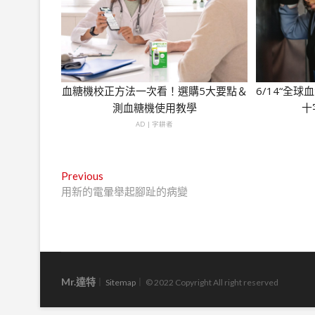
血糖機校正方法一次看！選購5大要點＆
6/14“全
測血糖機使用教學
十
AD | 字耕者
文
Previous
Previous
post:
用新的電暈舉起腳趾的病變
章
導
覽
Mr.達特
｜
Sitemap
｜ © 2022 Copyright All right reserved