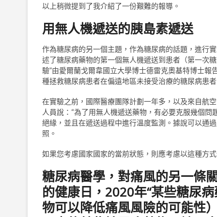
以上稍微提到了我介紹了一份艱難的報導。
用無人機遞送的胰島素遞送
作為糖尿病的另一個主題，作為糖尿病的話題，進行實驗
述了糖尿病藥物的第一個無人機遞送到患者（第一次糖
驗”由愛爾蘭戈爾韋國立大學博士德雷克奧基特博士報
種拯救糖尿病患者在偏遠地區未接受治療的糖尿病患者。
在實驗之前，國際醫療團隊計劃一年多，以及來自航空
人員說：“為了用無人機遞送藥物，有必要克服幾個問
絕緣，並且在遞送過程中進行溫度監測。據說可以通過
照。
如果您考慮國家國家的當前狀態，則應考慮以這種方式
糖尿病醫學，對痛風的另一條關
的健康日，2020年“某些糖
物可以降低痛風風險的可能性）