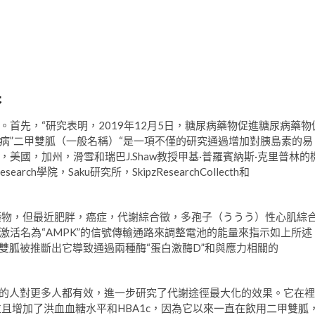
果
首先，“研究表明，2019年12月5日，糖尿病藥物促進糖尿病藥物
病”二甲雙胍（一般名稱）“是一項不僅的研究通過增加對胰島素的易
國，加州，滑雪和瑞巴J.Shaw教授甲基·普羅賓納斯·克里普林的
esearch學院，Saku研究所，SkipzResearchCollecth和
藥物，但最近肥胖，癌症，代謝綜合徵，多孢子（ううう）性心肌綜
活名為“AMPK”的信號傳輸通路來調整電池的能量來指示如上所述
雙胍被推斷出它導致通過兩種酶“蛋白激酶D”和與應力相關的
更多的人對更多人都有效，進一步研究了代謝途徑最大化的效果。它在裡
且增加了洪血血糖水平和HBA1c，因為它以來一直在飲用二甲雙胍