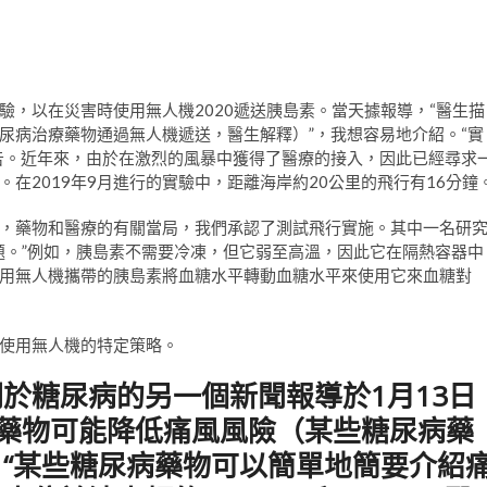
，以在災害時使用無人機2020遞送胰島素。當天據報導，“醫生描
尿病治療藥物通過無人機遞送，醫生解釋）”，我想容易地介紹。“實
告。近年來，由於在激烈的風暴中獲得了醫療的接入，因此已經尋求
在2019年9月進行的實驗中，距離海岸約20公里的飛行有16分鐘
，藥物和醫療的有關當局，我們承認了測試飛行實施。其中一名研
題。”例如，胰島素不需要冷凍，但它弱至高溫，因此它在隔熱容器中
用無人機攜帶的胰島素將血糖水平轉動血糖水平來使用它來血糖對
使用無人機的特定策略。
於糖尿病的另一個新聞報導於1月13日
尿病藥物可能降低痛風風險（某些糖尿病藥
“某些糖尿病藥物可以簡單地簡要介紹