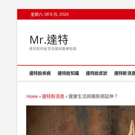
Skip
星期六, 08 8 月, 2026
to
content
Mr.達特
達特提供給您保健與醫療知識
達特說疾病
達特說知識
達特說症狀
達特新消
Home
»
達特新消息
»
健康生活與糖尿病延伸？