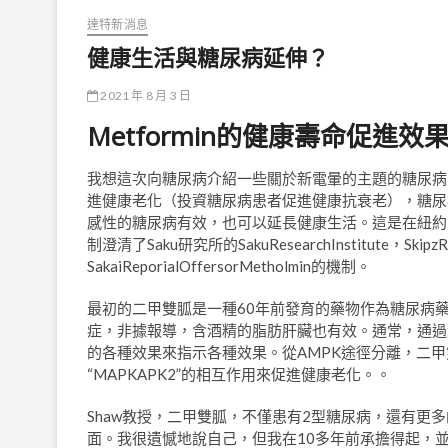
達特新消息
健康生活與糖尿病延伸？
2021 年 8 月 3 日
Metformin的健康壽命促進效
我想這次向糖尿病介紹一些關於新電暈的主題的糖尿病。
進健康老化（投資糖尿病患者促進健康抗衰老），糖尿
感性的糖尿病有效，也可以延長健康生活。這是在紐約，美
制澄清了Saku研究所的SakuResearchInstitute，SkipzR
SakaiReporialOffersorMetholmin的機制。
最初的二甲雙胍是一種60年前發育的藥物作為糖尿病
症，非據報導，含酒精的脂肪肝臟也有效。通常，通過激
的各種效果來指示各種效果。從AMPK途徑分離，二甲
“MAPKAPK2”的相互作用來促進健康老化。。
Shaw教授，二甲雙胍，不僅患有2型糖尿病，還有
面。我很遺憾地說自己，但我在10多年前承擔得起，並