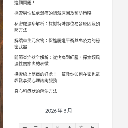
這個問題！
探索男性私處濕疹的隱藏原因及預防策略
私密處濕疹解析：探討特殊部位易發原因及預
防方法
解讀益生元食物：促進腸道平衡與免疫力的秘
密武器
關節炎症狀全解析：從疼痛到紅腫，探索類風
濕性關節炎的表徵
探索線上諮商的好處！一篇教你如何在家也能
輕鬆享受心理諮詢服務
身心科症狀的解決方法
2026 年 8 月
一
二
三
四
五
六
日