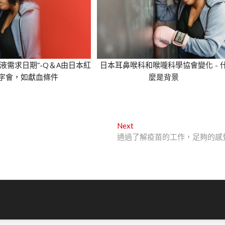
球血液需求日期”-Q＆A由日本紅
日本耳鼻喉科和喉嚨科學協會變化 - 
字會，如獻血條件
麼是背景
Next
Next
post:
通過了解疫苗的工作，足夠的感