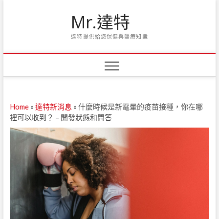
Skip
Mr.達特
to
content
達特提供給您保健與醫療知識
Home
»
達特新消息
»
什麼時候是新電暈的疫苗接種，你在哪
裡可以收到？ – 開發狀態和問答