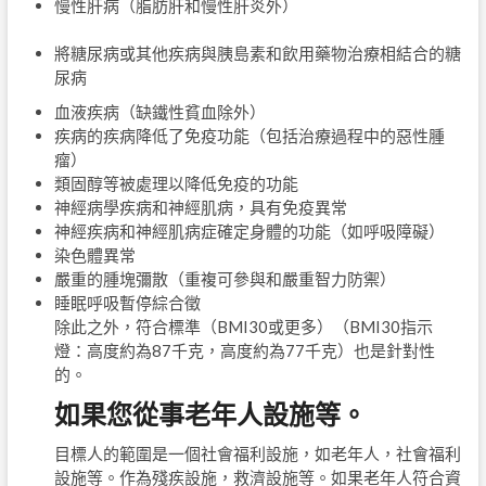
慢性肝病（脂肪肝和慢性肝炎外）
將糖尿病或其他疾病與胰島素和飲用藥物治療相結合的糖
尿病
血液疾病（缺鐵性貧血除外）
疾病的疾病降低了免疫功能（包括治療過程中的惡性腫
瘤）
類固醇等被處理以降低免疫的功能
神經病學疾病和神經肌病，具有免疫異常
神經疾病和神經肌病症確定身體的功能（如呼吸障礙）
染色體異常
嚴重的腫塊彌散（重複可參與和嚴重智力防禦）
睡眠呼吸暫停綜合徵
除此之外，符合標準（BMI30或更多）（BMI30指示
燈：高度約為87千克，高度約為77千克）也是針對性
的。
如果您從事老年人設施等。
目標人的範圍是一個社會福利設施，如老年人，社會福利
設施等。作為殘疾設施，救濟設施等。如果老年人符合資