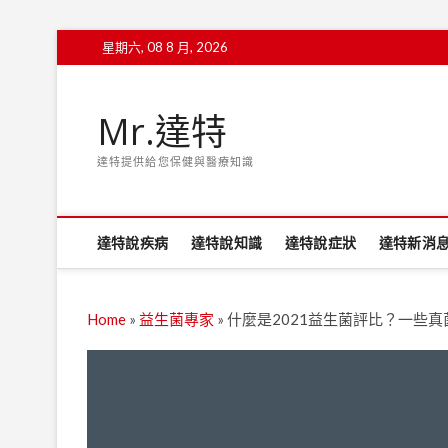
Skip
星期六, 08 8 月, 2026
to
content
Mr.達特
達特提供給您保健與醫療知識
達特說疾病
達特說知識
達特說症狀
達特新消
Home
»
益生菌專家
»
什麼是2021益生菌評比？一些