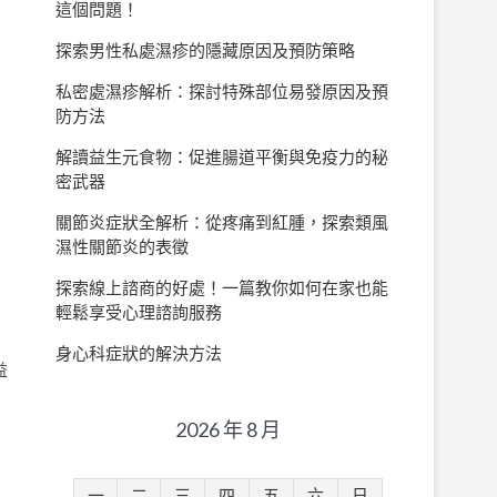
這個問題！
探索男性私處濕疹的隱藏原因及預防策略
私密處濕疹解析：探討特殊部位易發原因及預
防方法
解讀益生元食物：促進腸道平衡與免疫力的秘
密武器
關節炎症狀全解析：從疼痛到紅腫，探索類風
濕性關節炎的表徵
探索線上諮商的好處！一篇教你如何在家也能
輕鬆享受心理諮詢服務
身心科症狀的解決方法
益
。
2026 年 8 月
一
二
三
四
五
六
日