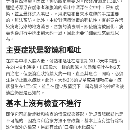
等待自然治療。因此，預防將是重要的。rotavirus是已知的，
通過將漂浮在感染者和腹瀉的嘔吐中漂浮在空中中，已知感
染，並且最終進入嘴巴。。用肥皂和自來水洗滌的手是重要
的，無法預防。此外，由於對酒精消毒的強抗性，有必要在污
染病毒污染的地方消毒，含氯的消毒劑。即使腹瀉被固化，病
毒也從飛行中排出到大約一周，因此需要仔細處理來處理尿
布。
主要症狀是發燒和嘔吐
在病毒中摻入體內後，發熱和嘔吐在培養期的1-3天中開始。
在24-48小時後，出現像水一樣的腹瀉。加熱和嘔吐在約2天
內治愈，但腹瀉症狀持續大約一周，直至其癒合。同時，必須
注意防止脫水症狀。此外，大約2％的兒童感染旋轉病毒，症
狀發生在1至2天，並且在極少數情況下，稱為腦炎的神經炎後
遺症仍然是已知的。
基本上沒有檢查不進行
即使它可能從症狀和檢查的情況感染菱形，常規胃腸狀態也是
不可能的。因為冷和治療方法不會改變，基本上沒有進行除特
殊情況外的檢查。易於有效的“口腔再水化療法”