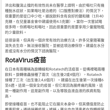
滲出和腹瀉止擋的有效性尚未在醫學上證明。由於嘔吐只有幾
種脫水症狀，如果嘔吐是治癒的（口服應對療法）的情況下，
很重要的是從口中少吃。據說飲料含有良好的鹽和糖（1升40
克糖，在兒童基金會中建議使用4.5克鹽）。當你一次嘗試喝
很多時，你將嘔吐和嘔吐，因此很重要的是要享用少量寵物瓶
的少量飲料。
這很容易，但具有一個非常有效的治療方法，許多兒童隨著腹
瀉失去生命，無法接收醫院，並被這項治療保存。建議在水分
差或沒有水分的情況下諮詢醫院。
RotaVirus疫苗
在日本有兩種稱為旋轉線和Rotatech的活疫苗。從嘴裡喝兩種
飲料。旋轉絛蟲接種了兩次（出生後2或4個月），Rotatech
接種了三次（出生後2,4,6個月）。建議在出生後第一次接種6
至6週。這是一個安全的疫苗，但它是因為腸疼痛的風險，這
是一種副作用，這是副作用，以及導致血液血液的疾病有點
高。
即使接種疫苗，也不能阻止它在腸炎本身中，但其價值是防止
嚴重程度。通過接種疫苗，據稱，羅出血血清患者在旋轉桿菌