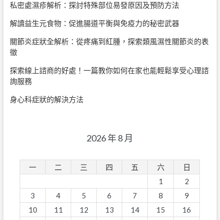
私密處濕疹解析：探討特殊部位易發原因及預防方法
解讀益生元食物：促進腸道平衡與免疫力的秘密武器
關節炎症狀全解析：從疼痛到紅腫，探索類風濕性關節炎的表
徵
探索線上諮商的好處！一篇教你如何在家也能輕鬆享受心理諮
詢服務
身心科症狀的解決方法
2026 年 8 月
一
二
三
四
五
六
日
1
2
3
4
5
6
7
8
9
10
11
12
13
14
15
16