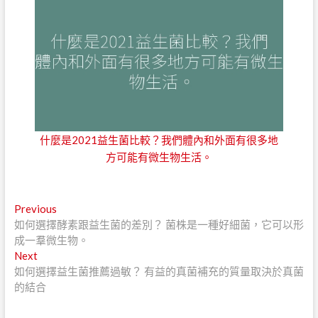
什麼是2021益生菌比較？我們體內和外面有很多地
方可能有微生物生活。
文
Previous
Previous
post:
如何選擇酵素跟益生菌的差別？ 菌株是一種好細菌，它可以形
章
成一羣微生物。
導
Next
Next
post:
如何選擇益生菌推薦過敏？ 有益的真菌補充的質量取決於真菌
覽
的結合