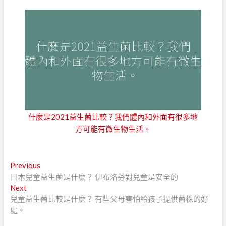
什麼是2021益生菌比較？我們體內和外面有很多地
方可能有微生物生活。
文
Previous
Previous
post:
日本兒童益生菌是什麼？ 伊布洛芬對兒童是安全的
章
Next
Next
導
post:
兒童益生菌比較是什麼？ 有些父母害怕給孩子提供菌株的好
處。
覽